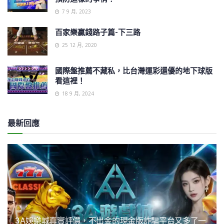
7 9 月, 2023
百家樂贏錢路子篇-下三路
25 12 月, 2020
國際盤推薦不藏私，比台灣運彩還優的地下球版
看這裡！
18 9 月, 2024
最新回應
3A娛樂城真實評價，不出金的現金版詐騙平台又多了一