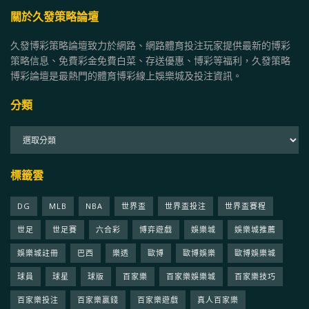
關於久發策略論壇
久發博彩策略論壇致力於網路、網路體育投注玩家提供最新的博彩
策略信息、免費彩金免費白菜、存送優惠、博彩等福利，久發策略
博彩論壇是最熱門的體育博彩線上娛樂城及投注資訊。
分類
分
類
標籤雲
DG
MLB
NBA
世界盃
世界盃投注
世界盃賽程
世足
世足賽
六合彩
博弈遊戲
娛樂城
娛樂城推薦
娛樂城註冊
巴西
樂透
歐博
歐博娛樂
歐博娛樂城
球員
球星
球版
百家樂
百家樂娛樂城
百家樂技巧
百家樂投注
百家樂贏錢
百家樂遊戲
真人百家樂