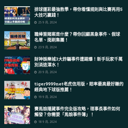
排球運彩最強教學，帶你看懂規則與比賽再用5
大技巧贏錢！
25 9 月, 2024
職棒簽賭案是什麼？帶你回顧黑象事件、假球
名單、雨刷集團！
23 9 月, 2024
財神娛樂城3大詐騙事件遭踢爆！新手玩家千萬
別淌這渾水！
20 9 月, 2024
tiger9999net老虎信用版，賠率最高最好賺的
經典地下球版推薦！
19 9 月, 2024
賽馬娘隱藏事件完全版攻略，理事長事件如何
觸發？你需要「馬娘事件簿」！
18 9 月, 2024