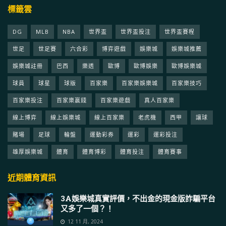
標籤雲
DG
MLB
NBA
世界盃
世界盃投注
世界盃賽程
世足
世足賽
六合彩
博弈遊戲
娛樂城
娛樂城推薦
娛樂城註冊
巴西
樂透
歐博
歐博娛樂
歐博娛樂城
球員
球星
球版
百家樂
百家樂娛樂城
百家樂技巧
百家樂投注
百家樂贏錢
百家樂遊戲
真人百家樂
線上博弈
線上娛樂城
線上百家樂
老虎機
西甲
讓球
賭場
足球
輪盤
運動彩券
運彩
運彩投注
雄厚娛樂城
體育
體育博彩
體育投注
體育賽事
近期體育資訊
3A娛樂城真實評價，不出金的現金版詐騙平台
又多了一個？！
12 11 月, 2024