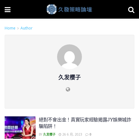
Home
Author
久发樱子
絕對不會出金！真實玩家經驗揭露JY娛樂城詐
騙陷阱！
BY
久发樱子
26 6 月, 2023
0