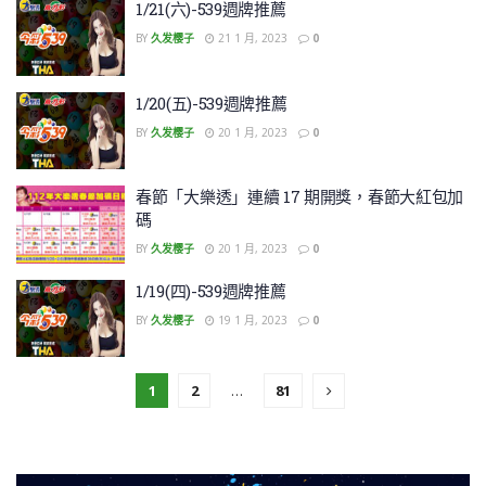
1/21(六)-539週牌推薦
BY
久发樱子
21 1 月, 2023
0
1/20(五)-539週牌推薦
BY
久发樱子
20 1 月, 2023
0
春節「大樂透」連續 17 期開獎，春節大紅包加
碼
BY
久发樱子
20 1 月, 2023
0
1/19(四)-539週牌推薦
BY
久发樱子
19 1 月, 2023
0
1
2
…
81