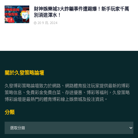
財神娛樂城3大詐騙事件遭踢爆！新手玩家千萬
別淌這渾水！
20 9 月, 2024
關於久發策略論壇
久發博彩策略論壇致力於網路、網路體育投注玩家提供最新的博彩
策略信息、免費彩金免費白菜、存送優惠、博彩等福利，久發策略
博彩論壇是最熱門的體育博彩線上娛樂城及投注資訊。
分類
分
類