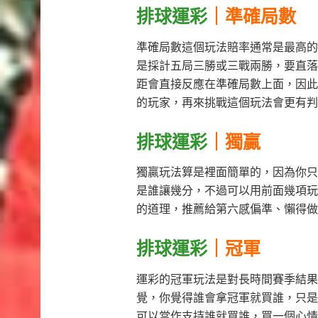
排球運彩
｜準確局數
準確局數這個玩法賠率通常是最高的
是採計五局三勝或三戰兩勝，要直落
距會直接反應在準確局數上面，因此
的玩家，再來挑戰這個玩法會更有判
排球運彩
｜獨贏
獨贏玩法算是裡面簡單的，因為你只
是誰讓幾分，不過可以用前面幾項玩
的道理，推薦給第六感偏準、懶得做
排球運彩
｜冠軍
運彩的冠軍玩法是對長時間賽季結果
覺，你覺得誰會拿冠軍就買誰，只是
可以當作支持誰就買誰，買一個心情