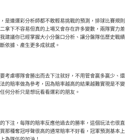
，是連運彩分析師都不敢輕易挑戰的預測，排球比賽規則
二拿下不容易但真的上場又會存在許多變數，兩隊實力差
我建議你已經掌握大小分盤口分析、讓分盤隊伍歷史戰績
斷依據、產生更多成就感。
要考慮哪隊會勝出而去下注就好，不用管會贏多贏少、還
法的賠率做為參考，因為賠率越高的結果越難實現是不變
任何分析只是想玩看看運彩的朋友。
的下注，每隊的賠率反應他過去的勝率，這個玩法也很直
買那種奪冠呼聲很高的通常賠率不好看，冠軍預測基本上
上為隊伍的加油！