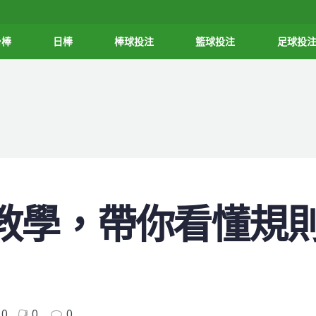
台棒
日棒
棒球投注
籃球投注
足球投
教學，帶你看懂規則
0
0
0