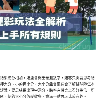
結果總分相加，賭盤會開出預測數字，賭客只需要思考結
押大分、小的押小分，大小分盤會更適合了解排球隊伍本
認識，要是結果出現中洞分，賠率有機會上看好幾倍，所
彩，使的大小分盤變數多、資深一點再玩比較有趣。