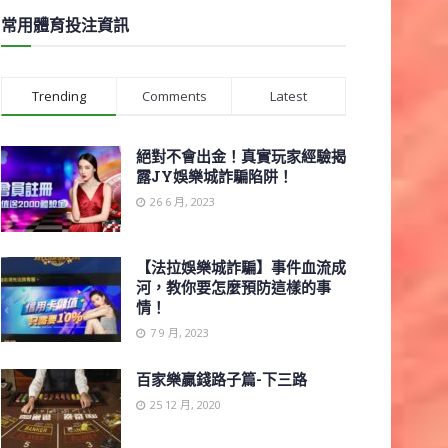
常用體育投注資訊
Trending
Comments
Latest
絕對不會出金！真實玩家經驗揭
露JY娛樂城詐騙陷阱！
26 6 月, 2023
【法拉娛樂城詐騙】事件血流成
河，教你要怎麼預防這樣的事
情！
7 9 月, 2023
百家樂贏錢路子篇-下三路
25 12 月, 2020