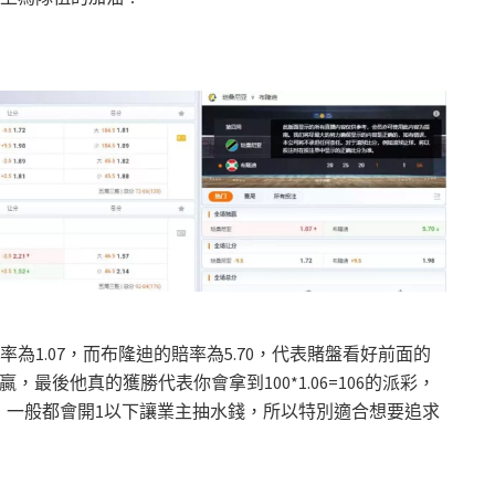
為1.07，而布隆迪的賠率為5.70，代表賭盤看好前面的
，最後他真的獲勝代表你會拿到100*1.06=106的派彩，
，一般都會開1以下讓業主抽水錢，所以特別適合想要追求