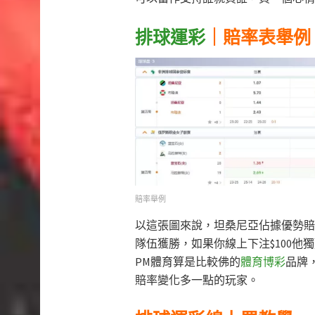
排球運彩
｜賠率表舉例
賠率舉例
以這張圖來說，坦桑尼亞佔據優勢賠率
隊伍獲勝，如果你線上下注$100他獨贏
PM體育算是比較佛的
體育博彩
品牌
賠率變化多一點的玩家。