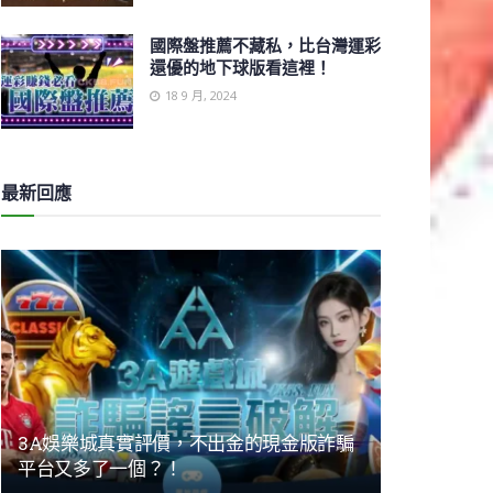
國際盤推薦不藏私，比台灣運彩
還優的地下球版看這裡！
18 9 月, 2024
最新回應
3A娛樂城真實評價，不出金的現金版詐騙
平台又多了一個？！