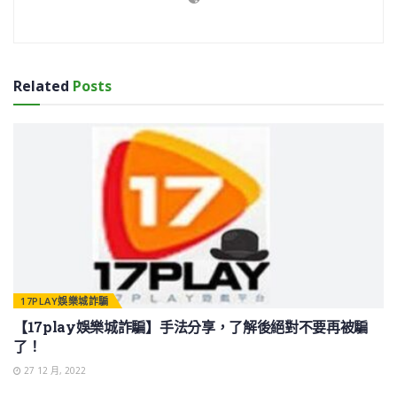
Related
Posts
17PLAY娛樂城詐騙
【17play娛樂城詐騙】手法分享，了解後絕對不要再被騙
了！
27 12 月, 2022