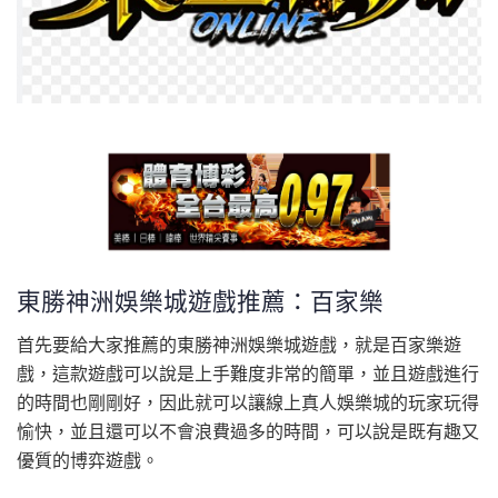
東勝神洲娛樂城遊戲推薦：百家樂
首先要給大家推薦的東勝神洲娛樂城遊戲，就是百家樂遊
戲，這款遊戲可以說是上手難度非常的簡單，並且遊戲進行
的時間也剛剛好，因此就可以讓線上真人娛樂城的玩家玩得
愉快，並且還可以不會浪費過多的時間，可以說是既有趣又
優質的博弈遊戲。