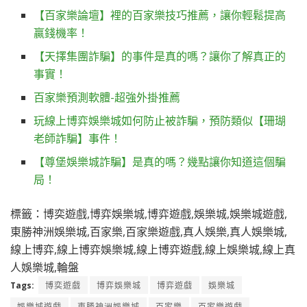
【百家樂論壇】裡的百家樂技巧推薦，讓你輕鬆提高
贏錢機率！
【天擇集團詐騙】的事件是真的嗎？讓你了解真正的
事實！
百家樂預測軟體-超強外掛推薦
玩線上博弈娛樂城如何防止被詐騙，預防類似【珊瑚
老師詐騙】事件！
【尊堡娛樂城詐騙】是真的嗎？幾點讓你知道這個騙
局！
標籤：博奕遊戲,博弈娛樂城,博弈遊戲,娛樂城,娛樂城遊戲,
東勝神洲娛樂城,百家樂,百家樂遊戲,真人娛樂,真人娛樂城,
線上博弈,線上博弈娛樂城,線上博弈遊戲,線上娛樂城,線上真
人娛樂城,輪盤
Tags:
博奕遊戲
博弈娛樂城
博弈遊戲
娛樂城
娛樂城遊戲
東勝神洲娛樂城
百家樂
百家樂遊戲