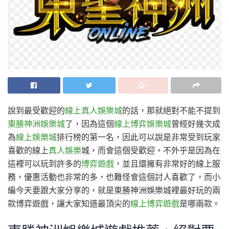
說到最受歡迎的
線上真人娛樂城
的話，那就絕對不能不提到
東勝神洲娛樂城
了，因為這個
線上博弈
娛樂城
曾經好幾次成
為
線上娛樂城
排行榜的第一名，因此可以說是非常受到玩家
喜歡的線上
真人娛樂
城，而會這個受歡迎，不外乎是因為在
這裡可以玩到許多的
博弈遊戲
，並且還擁有非常好的線上服
務，優惠活動也非常的多，也難怪會這個討人喜歡了，而小
編今天要跟大家分享的，就是東勝神洲娛樂城裡最好玩的兩
款博弈遊戲，讓大家知道最頂尖的
線上博弈遊戲
是哪兩款。