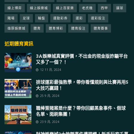
線上博弈
線上娛樂城
線上百家樂
老虎機
西甲
讓球
賭場
足球
輪盤
運動彩券
運彩
運彩投注
雄厚娛樂城
體育
體育博彩
體育投注
體育賽事
近期體育資訊
3A娛樂城真實評價，不出金的現金版詐騙平台
又多了一個？！
12 11 月, 2024
排球運彩最強教學，帶你看懂規則與比賽再用5
大技巧贏錢！
25 9 月, 2024
職棒簽賭案是什麼？帶你回顧黑象事件、假球
名單、雨刷集團！
23 9 月, 2024
財神娛樂城3大詐騙事件遭踢爆！新手玩家千萬