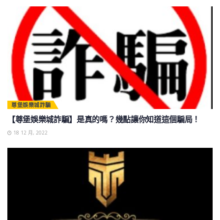
尊堡娛樂城詐騙
【尊堡娛樂城詐騙】是真的嗎？幾點讓你知道這個騙局！
18 12 月, 2022