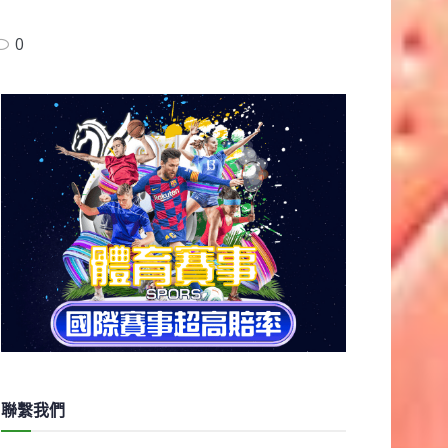
0
聯繫我們