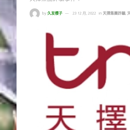
by
久发樱子
23 12 月, 2022
in
天擇集團詐騙
,