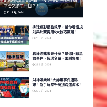
3A娛樂城真實評價，不出金的現金版詐騙
平台又多了一個？！
12 11 月, 2024
排球運彩最強教學，帶你看懂規
則與比賽再用5大技巧贏錢！
25 9 月, 2024
職棒簽賭案是什麼？帶你回顧黑
象事件、假球名單、雨刷集團！
23 9 月, 2024
財神娛樂城3大詐騙事件遭踢
爆！新手玩家千萬別淌這渾水！
20 9 月, 2024