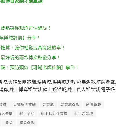
解歐博百家樂才能贏錢
？幾點讓你知道這個騙局！
U娛樂城評價】分享！
巧推薦，讓你輕鬆提高贏錢機率！
，最好玩的兩款博奕遊戲分享！
詐騙，預防類似【珊瑚老師詐騙】事件！
城,天擇集團詐騙,娛樂城,娛樂城遊戲,彩票遊戲,棋牌遊戲,
博弈,線上博弈娛樂城,線上娛樂城,線上真人娛樂城,電子遊
樂城
天擇集團詐騙
娛樂城
娛樂城遊戲
彩票遊戲
真人遊戲
線上博弈
線上博弈娛樂城
線上娛樂城
體育
體育遊戲