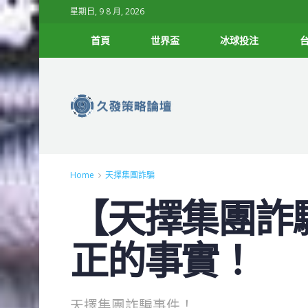
星期日, 9 8 月, 2026
首頁
世界盃
冰球投注
Home
天擇集團詐騙
【天擇集團詐
正的事實！
天擇集團詐騙事件！