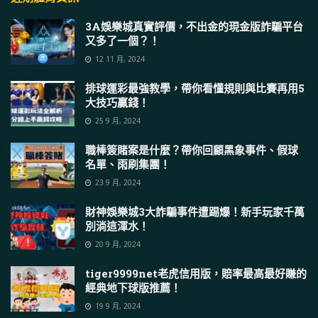
3A娛樂城真實評價，不出金的現金版詐騙平台
又多了一個？！
12 11 月, 2024
排球運彩最強教學，帶你看懂規則與比賽再用5
大技巧贏錢！
25 9 月, 2024
職棒簽賭案是什麼？帶你回顧黑象事件、假球
名單、雨刷集團！
23 9 月, 2024
財神娛樂城3大詐騙事件遭踢爆！新手玩家千萬
別淌這渾水！
20 9 月, 2024
tiger9999net老虎信用版，賠率最高最好賺的
經典地下球版推薦！
19 9 月, 2024