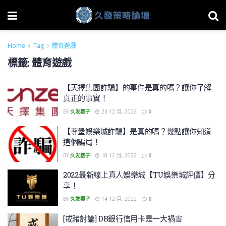
Home
Tag
體育遊戲
標籤:
體育遊戲
【天擇集團詐騙】的事件是真的嗎？讓你了解
真正的事實！
BY
久发樱子
23 12 月, 2022
0
【尊堡娛樂城詐騙】是真的嗎？幾點讓你知道
這個騙局！
BY
久发樱子
18 12 月, 2022
0
2022最新線上真人娛樂城【TU娛樂城評價】分
享！
BY
久发樱子
14 12 月, 2022
0
[戒賭討論] DB銀行信用卡是一大禍害