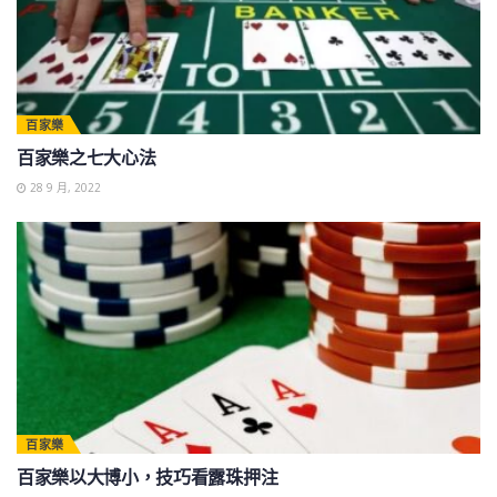
百家樂
百家樂之七大心法
28 9 月, 2022
百家樂
百家樂以大博小，技巧看露珠押注