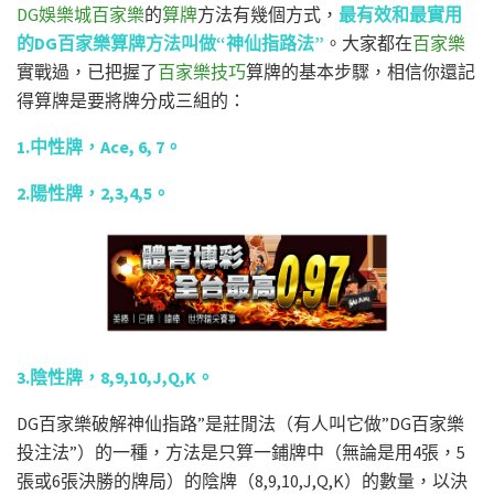
DG
娛樂城百家樂
的
算牌
方法有幾個方式，
最有效和最實用
的DG百家樂算牌方法叫做“神仙指路法”
。大家都在
百家樂
實戰過，已把握了
百家樂技巧
算牌的基本步驟，相信你還記
得算牌是要將牌分成三組的：
1.中性牌，Ace, 6, 7。
2.陽性牌，2,3,4,5。
3.陰性牌，8,9,10,J,Q,K。
DG百家樂破解神仙指路”是莊閒法（有人叫它做”DG百家樂
投注法”）的一種，方法是只算一鋪牌中（無論是用4張，5
張或6張決勝的牌局）的陰牌（8,9,10,J,Q,K）的數量，以決