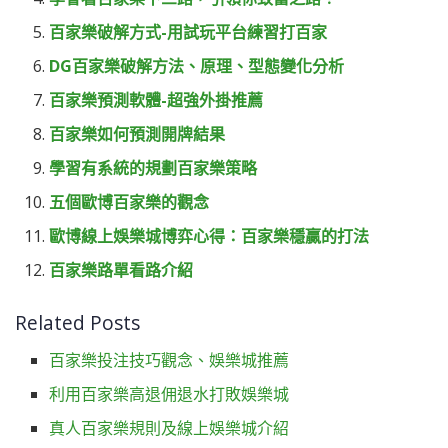
百家樂破解方式-用試玩平台練習打百家
DG百家樂破解方法、原理、型態變化分析
百家樂預測軟體-超強外掛推薦
百家樂如何預測開牌結果
學習有系統的規劃百家樂策略
五個歐博百家樂的觀念
歐博線上娛樂城博弈心得：百家樂穩贏的打法
百家樂路單看路介紹
Related Posts
百家樂投注技巧觀念、娛樂城推薦
利用百家樂高退佣退水打敗娛樂城
真人百家樂規則及線上娛樂城介紹