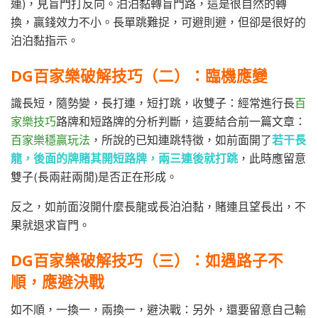
連)，見盲門打反向。泊泊黏轉盲門路，這是很自然的轉
換，贏錢效力不小。長單跳難捉，可避則避，但卻是很好的
泊泊黏指示。
DG百家樂破解技巧（二）：臨機應變
識長短，隨勢變，長打連，短打跳，收雙子：經常進行長
百
家樂技巧
路牌和短路牌的分析判斷，這要結合前一篇文章：
百家樂穩贏玩法
，所說的已知連跳特徵，如前面開了
若干長
龍，後面的牌賭其開短路牌，兩三連後就打跳
，此時應留意
雙子(長兩莊兩閒)是否正在形成。
反之，如前面沒開什麼長龍或長泊泊黏，賭連且望長出，不
果就退求盲門。
DG百家樂破解技巧（三）：如遇路子不
順，應避決戰
如不順，一換一，兩換一，避決戰：另外，還要留意自己輸