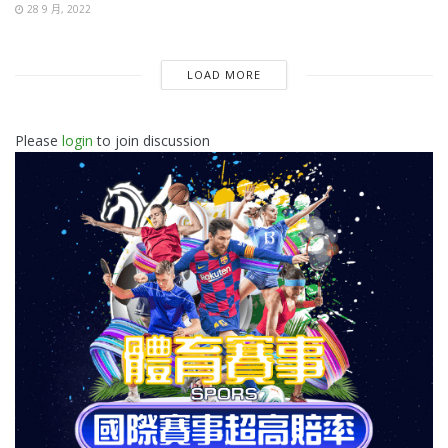
28 9 月, 2022
LOAD MORE
Please
login
to join discussion