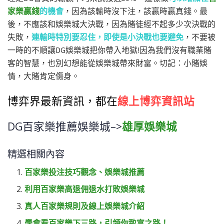
家樂贏錢
的機會
，因為該輸時沒下注，該贏時贏真錢。最
後，不應該和娛樂城大決戰，因為賭徒經不起多少次決戰的
失敗，
連輸時特別要忍住，即使是小決戰也要避免
，不要被
一時的不順讓DG娛樂城把你帶入地獄!因為我們沒有職業賭
客的智慧，也別幻想能從娛樂城帶來財富。切記：小賭娛
情，大賭肯定傷身。
博弈界最新資訊，都在
線上博弈資訊站
DG百家樂推薦娛樂城–>
雄厚娛樂城
精選相關內容
百家樂投注技巧觀念、娛樂城推薦
利用百家樂高退佣退水打敗娛樂城
真人百家樂規則及線上娛樂城介紹
學會看百家樂下三路，引領你致富之路！