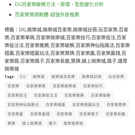
DG百家樂破解方法、原理、型態變化分析
百家樂預測軟體-超強外掛推薦
標籤：DG,娛樂城,娛樂城百家樂,娛樂城註冊,玩百家樂,百家
樂,百家樂單跳,百家樂娛樂城,百家樂技巧,百家樂投注,百家
樂投注法,百家樂推薦,百家樂破解,百家樂神仙指路法,百家樂
穩贏,百家樂穩贏玩法,百家樂算牌,百家樂贏,百家樂贏錢,百
家樂路,百家樂路子,百家樂長龍,算牌,線上娛樂城,路子,雄厚
娛樂城
Tags:
DG
娛樂城
娛樂城百家樂
娛樂城註冊
玩百家樂
百家樂
百家樂單跳
百家樂娛樂城
百家樂技巧
百家樂投注
百家樂投注法
百家樂推薦
百家樂破解
百家樂神仙指路法
百家樂穩贏
百家樂穩贏玩法
百家樂算牌
百家樂贏
百家樂贏錢
百家樂路
百家樂路子
百家樂長龍
算牌
線上娛樂城
路子
雄厚娛樂城