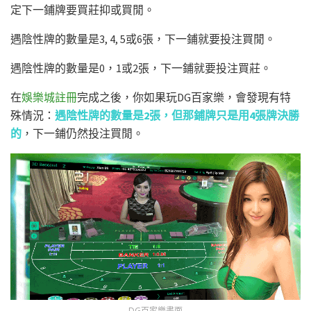
定下一鋪牌要買莊抑或買閒。
遇陰性牌的數量是3, 4, 5或6張，下一鋪就要投注買閒。
遇陰性牌的數量是0，1或2張，下一鋪就要投注買莊。
在
娛樂城註冊
完成之後，你如果玩DG百家樂，會發現有特
殊情況：
遇陰性牌的數量是2張，但那鋪牌只是用4張牌決勝
的
，下一鋪仍然投注買閒。
DG百家樂畫面