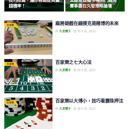
技巧推薦，讓你輕鬆提高贏
盃體育直播|多種熱門體育
錢機率！
賽事盡在久發策略論壇
麻將遊戲在線撲克是賭博的未來
百家樂
BY
久发樱子
30 9 月, 2022
百家樂之七大心法
百家樂
BY
久发樱子
28 9 月, 2022
百家樂以大博小，技巧看露珠押注
百家樂
BY
久发樱子
28 9 月, 2022