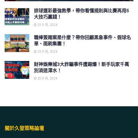
排球運彩最強教學，帶你看懂規則與比賽再用5
大技巧贏錢！
25 9 月, 2024
職棒簽賭案是什麼？帶你回顧黑象事件、假球名
單、雨刷集團！
23 9 月, 2024
財神娛樂城3大詐騙事件遭踢爆！新手玩家千萬
別淌這渾水！
20 9 月, 2024
關於久發策略論壇