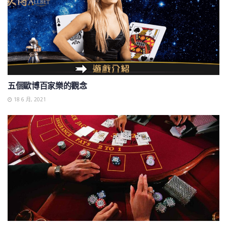
五個歐博百家樂的觀念
18 6 月, 2021