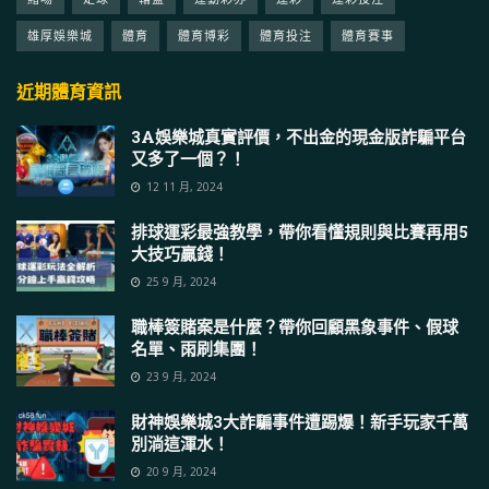
雄厚娛樂城
體育
體育博彩
體育投注
體育賽事
近期體育資訊
3A娛樂城真實評價，不出金的現金版詐騙平台
又多了一個？！
12 11 月, 2024
排球運彩最強教學，帶你看懂規則與比賽再用5
大技巧贏錢！
25 9 月, 2024
職棒簽賭案是什麼？帶你回顧黑象事件、假球
名單、雨刷集團！
23 9 月, 2024
財神娛樂城3大詐騙事件遭踢爆！新手玩家千萬
別淌這渾水！
20 9 月, 2024