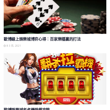
歐博線上娛樂城博弈心得：百家樂穩贏的打法
8 3 月, 2021
歐博娛樂城老虎機遊戲攻略