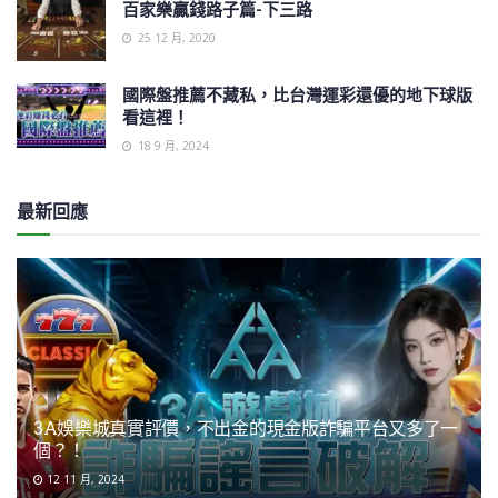
百家樂贏錢路子篇-下三路
25 12 月, 2020
國際盤推薦不藏私，比台灣運彩還優的地下球版
看這裡！
18 9 月, 2024
最新回應
3A娛樂城真實評價，不出金的現金版詐騙平台又多了一
個？！
12 11 月, 2024