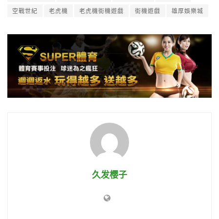
空戰世紀
老虎機
老虎機街機遊戲
街機遊戲
雄厚娛樂城
久发樱子