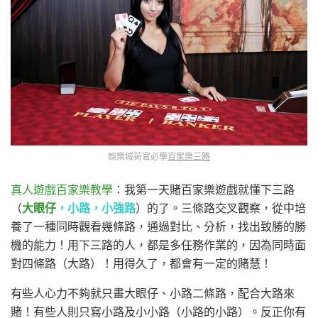
娛樂城荷官必學
百家樂三路
真人遊戲
百家樂教學
：我第一天賭百家樂遊戲就懂下三路
（
大眼仔
，小路，小強路
）的了。三條路交叉觀察，從中培
養了一種同時觀看幾條路，通過對比、分析，找出致勝的勝
機的能力！用下三路的人，都是多任務作業的，因為同時面
對四條路（大路）！用得久了，都會有一定的賭慧！
有些人心力不夠就只畫大眼仔、小路二條路，配合大路來
賭！有些人則只寫小路及小小路（小路的小路）。反正你有