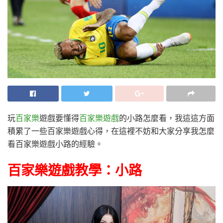
玩
百家樂
遊戲要懂得
百家樂遊戲
的小路怎麼看，我這這方面
積累了一些百家樂遊戲心得，在這裡不妨和大家分享我怎麼
看百家樂遊戲小路的經驗。
百家樂遊戲教學：小路