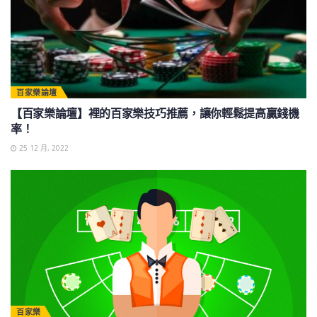
百家樂論壇
【百家樂論壇】裡的百家樂技巧推薦，讓你輕鬆提高贏錢機
率！
25 12 月, 2022
百家樂