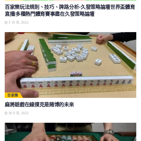
百家樂玩法規則、技巧、牌路分析-久發策略論壇世界盃體育
直播|多種熱門體育賽事盡在久發策略論壇
3 10 月, 2022
百家樂
麻將遊戲在線撲克是賭博的未來
30 9 月, 2022