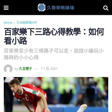
Home
九州娛樂城APP
百家樂下三路心得教學：如何
看小路
百家樂至少有三條路子可以走，說說小編玩小
路時的小小心得
by
久发樱子
7 1 月, 2021