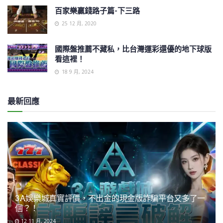
百家樂贏錢路子篇-下三路
25 12 月, 2020
國際盤推薦不藏私，比台灣運彩還優的地下球版
看這裡！
18 9 月, 2024
最新回應
3A娛樂城真實評價，不出金的現金版詐騙平台又多了一
個？！
12 11 月, 2024