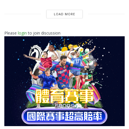
LOAD MORE
Please
login
to join discussion