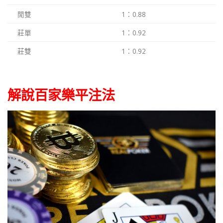
閒雙
1：0.88
莊單
1：0.92
莊雙
1：0.92
解說百家樂平注法