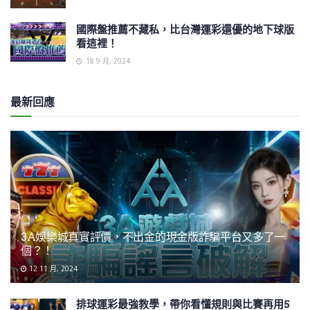
國際盤推薦不藏私，比台灣運彩還優的地下球版
看這裡！
18 9 月, 2024
最新回應
3A娛樂城真實評價，不出金的現金版詐騙平台又多了一
個？！
12 11 月, 2024
排球運彩最強教學，帶你看懂規則與比賽再用5