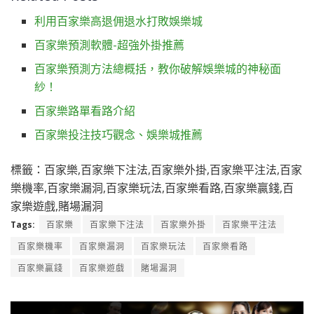
利用百家樂高退佣退水打敗娛樂城
百家樂預測軟體-超強外掛推薦
百家樂預測方法總概括，教你破解娛樂城的神秘面
紗！
百家樂路單看路介紹
百家樂投注技巧觀念、娛樂城推薦
標籤：百家樂,百家樂下注法,百家樂外掛,百家樂平注法,百家
樂機率,百家樂漏洞,百家樂玩法,百家樂看路,百家樂贏錢,百
家樂遊戲,賭場漏洞
Tags:
百家樂
百家樂下注法
百家樂外掛
百家樂平注法
百家樂機率
百家樂漏洞
百家樂玩法
百家樂看路
百家樂贏錢
百家樂遊戲
賭場漏洞