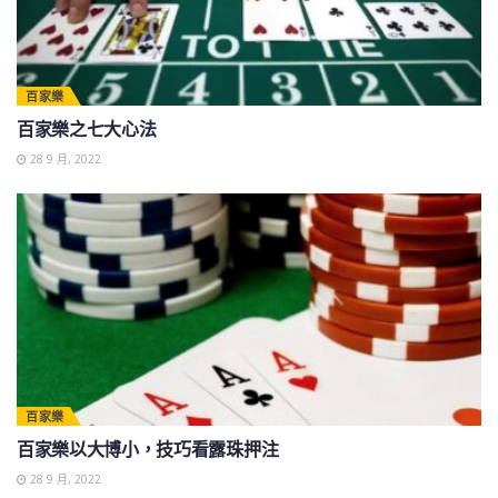
百家樂
百家樂之七大心法
28 9 月, 2022
百家樂
百家樂以大博小，技巧看露珠押注
28 9 月, 2022