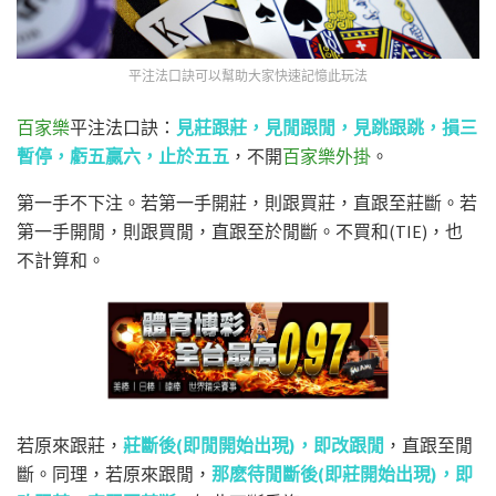
平注法口訣可以幫助大家快速記憶此玩法
百家樂
平注法口訣：
見莊跟莊，見閒跟閒，見跳跟跳，損三
暫停，虧五贏六，止於五五
，不開
百家樂外掛
。
第一手不下注。若第一手開莊，則跟買莊，直跟至莊斷。若
第一手開閒，則跟買閒，直跟至於閒斷。不買和(TIE)，也
不計算和。
若原來跟莊，
莊斷後(即閒開始出現)，即改跟閒
，直跟至閒
斷。同理，若原來跟閒，
那麽待閒斷後(即莊開始出現)，即