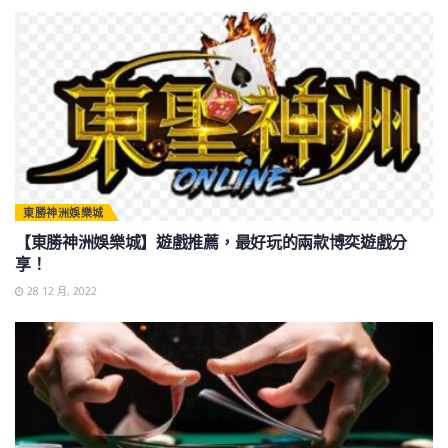
東勝神洲娛樂城
【東勝神洲娛樂城】遊戲推薦，最好玩的兩款博奕遊戲分
享！
28 12 月, 2022