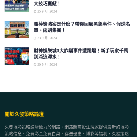
大技巧贏錢！
25 9 月, 2024
職棒簽賭案是什麼？帶你回顧黑象事件、假球名
單、雨刷集團！
23 9 月, 2024
財神娛樂城3大詐騙事件遭踢爆！新手玩家千萬
別淌這渾水！
20 9 月, 2024
關於久發策略論壇
久發博彩策略論壇致力於網路、網路體育投注玩家提供最新的博彩
策略信息、免費彩金免費白菜、存送優惠、博彩等福利，久發策略