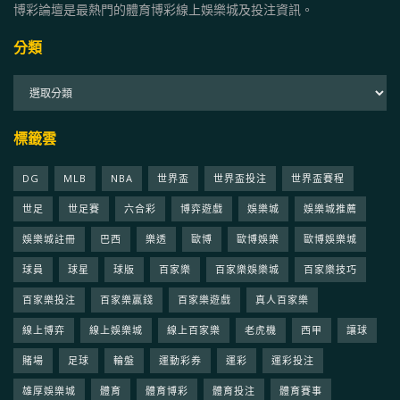
博彩論壇是最熱門的體育博彩線上娛樂城及投注資訊。
分類
分
類
標籤雲
DG
MLB
NBA
世界盃
世界盃投注
世界盃賽程
世足
世足賽
六合彩
博弈遊戲
娛樂城
娛樂城推薦
娛樂城註冊
巴西
樂透
歐博
歐博娛樂
歐博娛樂城
球員
球星
球版
百家樂
百家樂娛樂城
百家樂技巧
百家樂投注
百家樂贏錢
百家樂遊戲
真人百家樂
線上博弈
線上娛樂城
線上百家樂
老虎機
西甲
讓球
賭場
足球
輪盤
運動彩券
運彩
運彩投注
雄厚娛樂城
體育
體育博彩
體育投注
體育賽事