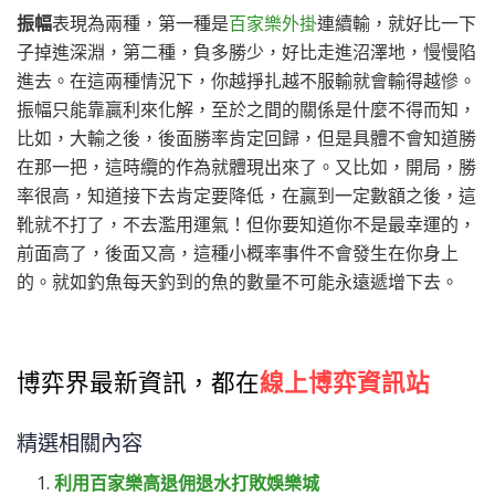
振幅
表現為兩種，第一種是
百家樂外掛
連續輸，就好比一下
子掉進深淵，第二種，負多勝少，好比走進沼澤地，慢慢陷
進去。在這兩種情況下，你越掙扎越不服輸就會輸得越慘。
振幅只能靠贏利來化解，至於之間的關係是什麼不得而知，
比如，大輸之後，後面勝率肯定回歸，但是具體不會知道勝
在那一把，這時纜的作為就體現出來了。又比如，開局，勝
率很高，知道接下去肯定要降低，在贏到一定數額之後，這
靴就不打了，不去濫用運氣！但你要知道你不是最幸運的，
前面高了，後面又高，這種小概率事件不會發生在你身上
的。就如釣魚每天釣到的魚的數量不可能永遠遞增下去。
博弈界最新資訊，都在
線上博弈資訊站
精選相關內容
利用百家樂高退佣退水打敗娛樂城