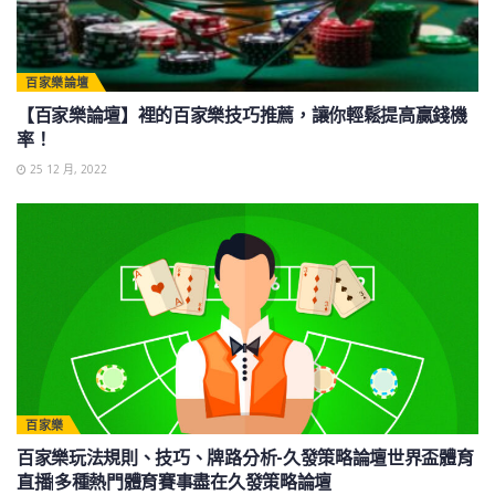
百家樂論壇
【百家樂論壇】裡的百家樂技巧推薦，讓你輕鬆提高贏錢機
率！
25 12 月, 2022
百家樂
百家樂玩法規則、技巧、牌路分析-久發策略論壇世界盃體育
直播|多種熱門體育賽事盡在久發策略論壇