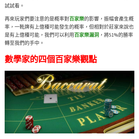
試試看。
再來玩家們要注意的是概率對
百家樂
的影響，振幅會產生概
率，一靴牌有上億種可能發生的概率，但相對於莊家來說也
是有上億種可能，我們可以利用
百家樂漏洞
，將51%的勝率
轉至我們的手中。
數學家的四個百家樂觀點