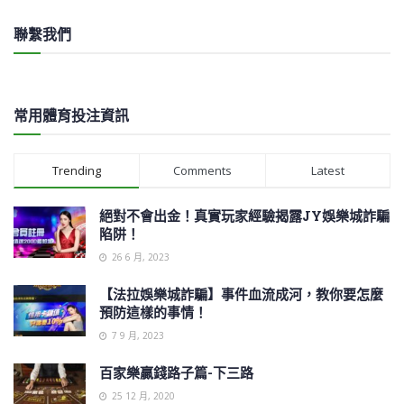
聯繫我們
常用體育投注資訊
Trending
Comments
Latest
絕對不會出金！真實玩家經驗揭露JY娛樂城詐騙
陷阱！
26 6 月, 2023
【法拉娛樂城詐騙】事件血流成河，教你要怎麼
預防這樣的事情！
7 9 月, 2023
百家樂贏錢路子篇-下三路
25 12 月, 2020