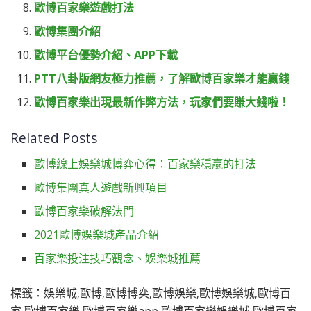
歐博百家樂遊戲打法
歐博集團介紹
歐博平台優勢介紹、APP下載
PTT八卦版網友極力推薦，了解歐博百家樂才能贏錢
歐博百家樂出現最新作弊方法，玩家們要賺大錢啦！
Related Posts
歐博線上娛樂城博弈心得：百家樂穩贏的打法
歐博集團真人遊戲新興項目
歐博百家樂破解法門
2021歐博娛樂城產品介紹
百家樂投注技巧觀念、娛樂城推薦
標籤：娛樂城,歐博,歐博博奕,歐博娛樂,歐博娛樂城,歐博百
家,歐博百家樂,歐博百家樂app,歐博百家樂娛樂城,歐博百家