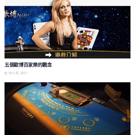
五個歐博百家樂的觀念
18 6 月, 2021