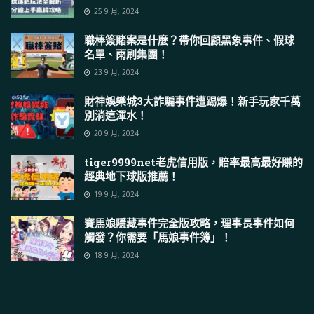
25 9 月, 2024
職棒簽賭案是什麼？帶你回顧黑象事件、假球
名單、雨刷集團！
23 9 月, 2024
財神娛樂城3大詐騙事件遭踢爆！新手玩家千萬
別淌這渾水！
20 9 月, 2024
tiger9999net老虎信用版，賠率最高最好賺的
經典地下球版推薦！
19 9 月, 2024
賽馬娘隱藏事件完全版攻略，理事長事件如何
觸發？你需要「馬娘事件簿」！
18 9 月, 2024