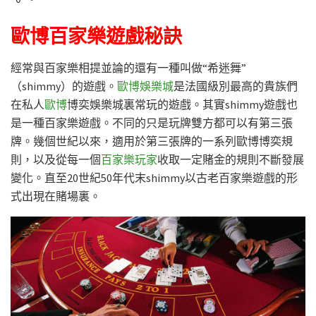
歐博百家樂遊戲秘訣
經常與百家樂相提並論的還有一種叫做“希迷舞”
（shimmy）的遊戲。
歐博娛樂城
是法國級別最高的貴族們
在私人
歐博
博奕娛樂城裏常玩的遊戲。其實shimmy遊戲也
是一種百家樂遊戲。不同的只是玩牌雙方都可以有第三張
牌。幾個世紀以來，適用於第三張牌的一系列歐博博奕規
則，以及從每一個
百家樂玩家
收取一定賭金的規則不斷發展
變化。直至20世紀50年代末shimmy以古老百家樂遊戲的形
式出現在賭場裏。