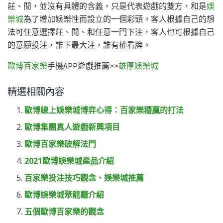
莊、閒，並沒有具體的含義，只是代表遊戲的雙方，和是
娛
樂城
為了增加娛樂性而設立的一個彩頭。客人根據自己的想
法可任意選擇莊、閒、和任意一門下注，客人也可根據自己
的意願投注，誰下最大注，誰有權看牌。
歐博百家樂
手機APP遊戲推薦>>
雄厚娛樂城
精選相關內容
歐博線上娛樂城博弈心得：百家樂穩贏的打法
歐博集團真人遊戲新興項目
歐博百家樂破解法門
2021歐博娛樂城產品介紹
百家樂投注技巧觀念、娛樂城推薦
歐博娛樂城聚龍廳介紹
五個歐博百家樂的觀念