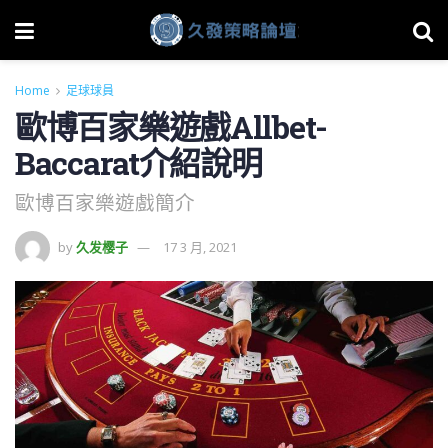
Home
足球球員
歐博百家樂遊戲Allbet-
Baccarat介紹說明
歐博百家樂遊戲簡介
by
久发樱子
17 3 月, 2021