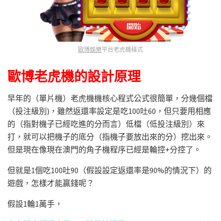
歐博娛樂
平台老虎機樣式
歐博老虎機的設計原理
早年的（單片機）老虎機機核心程式公式很簡單，分幾個檔
（投注級別)，雖然返還率設定是吃100吐60，但只要用相應
的（指對機子已經吃進的分而言）低檔（低投注級別）來
打，就可以把機子的底分（指機子要放出來的分）挖出來。
但是現在像現在澳門的角子機程序已經是輪控+分控了。
但就是1個吃100吐90（假設設定返還率是90%的情況下）的
遊戲，怎樣才能贏錢呢？
假設1輪1萬手，