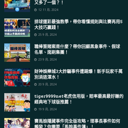
又多了一個？！
12 11 月, 2024
排球運彩最強教學，帶你看懂規則與比賽再用5
大技巧贏錢！
25 9 月, 2024
職棒簽賭案是什麼？帶你回顧黑象事件、假球
名單、雨刷集團！
23 9 月, 2024
財神娛樂城3大詐騙事件遭踢爆！新手玩家千萬
別淌這渾水！
20 9 月, 2024
tiger9999net老虎信用版，賠率最高最好賺的
經典地下球版推薦！
19 9 月, 2024
賽馬娘隱藏事件完全版攻略，理事長事件如何
觸發？你需要「馬娘事件簿」！