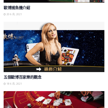
歐博捕魚機介紹
20 6 月, 2021
五個歐博百家樂的觀念
18 6 月, 2021