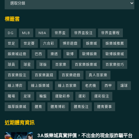
類
標籤雲
DG
MLB
NBA
世界盃
世界盃投注
世界盃賽程
世足
世足賽
六合彩
博弈遊戲
娛樂城
娛樂城推薦
娛樂城註冊
巴西
樂透
歐博
歐博娛樂
歐博娛樂城
球員
球星
球版
百家樂
百家樂娛樂城
百家樂技巧
百家樂投注
百家樂贏錢
百家樂遊戲
真人百家樂
線上博弈
線上娛樂城
線上百家樂
老虎機
西甲
讓球
賭場
足球
輪盤
運動彩券
運彩
運彩投注
雄厚娛樂城
體育
體育博彩
體育投注
體育賽事
近期體育資訊
3A娛樂城真實評價，不出金的現金版詐騙平台