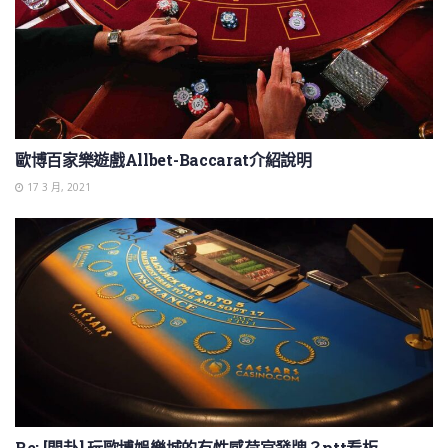
歐博百家樂遊戲Allbet-Baccarat介紹說明
17 3 月, 2021
Re: [問卦] 玩歐博娛樂城的有性感荷官發牌？ptt看板