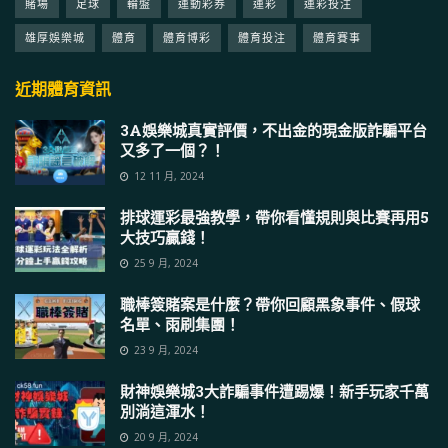
賭場
足球
輪盤
運動彩券
運彩
運彩投注
雄厚娛樂城
體育
體育博彩
體育投注
體育賽事
近期體育資訊
3A娛樂城真實評價，不出金的現金版詐騙平台
又多了一個？！
12 11 月, 2024
排球運彩最強教學，帶你看懂規則與比賽再用5
大技巧贏錢！
25 9 月, 2024
職棒簽賭案是什麼？帶你回顧黑象事件、假球
名單、雨刷集團！
23 9 月, 2024
財神娛樂城3大詐騙事件遭踢爆！新手玩家千萬
別淌這渾水！
20 9 月, 2024