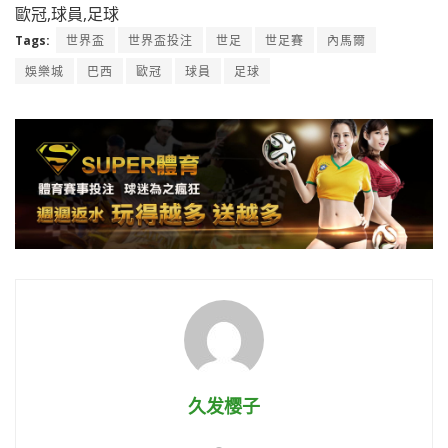
歐冠,球員,足球
Tags:
世界盃
世界盃投注
世足
世足賽
內馬爾
娛樂城
巴西
歐冠
球員
足球
久发樱子