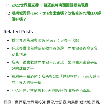
2022世界盃直播 ：希望能將梅西回歸變為現實
娛樂城資訊-Leo、tha會出金嗎？改名後的九州LEO評
價好嗎？
Related Posts
對世界盃焦慮與緊張 Messi：最後一次踢
進球後做出鬼臉慶祝動作吞黃牌，內馬爾賽後發文質
疑此判決
梅西：很喜歡跟內馬爾一起踢球，姆巴佩未來會是最
好的球員之一
勝利是一種心態：梅西與C羅「世紀棋局」，兩大球王
的世界盃最後一搏
FIFA》世足賽倒數100天 國際賭盤 看好巴西奪冠
標籤：世界盃,世界盃投注,世足,世足賽,內馬爾,娛樂城,巴西,