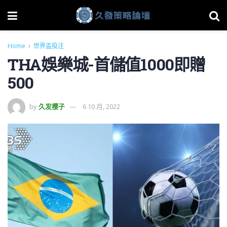
Home
世界盃投注
THA娛樂城-首儲值1000即贈
500
by
久发樱子
6 10 月, 2022