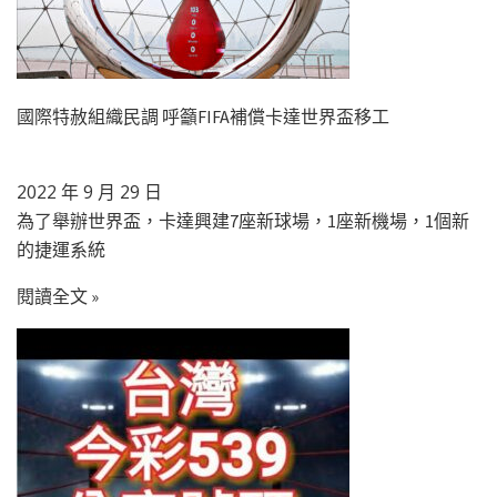
國際特赦組織民調 呼籲FIFA補償卡達世界盃移工
2022 年 9 月 29 日
為了舉辦世界盃，卡達興建7座新球場，1座新機場，1個新
的捷運系統
閱讀全文 »