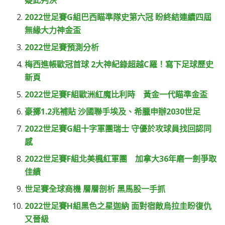
疑此判決
2022世足賽G組巴西瞄準隊史第六冠 盼終結連續四屆
無緣大力神金盃
2022世足賽預測分析
梅西進帳歐冠首球 2大神紀錄超越C羅！寫下足球歷史
新頁
2022世足賽F組歐洲紅魔比利時 黃金一代瞄準金盃
豪擲1.2兆補貼 沙國聯手埃及、希臘申辦2030世足
2022世足賽G組十字軍團瑞士 守優於攻球員找回認同
感
2022世足賽F組北美楓紅軍團 加拿大36年磨一劍爭取
佳績
世足賽全球商機 層層剖析 黑馬股一手抓
2022世足賽H組黑色之星迦納 面對宿敵烏拉圭盼復仇
又晉級