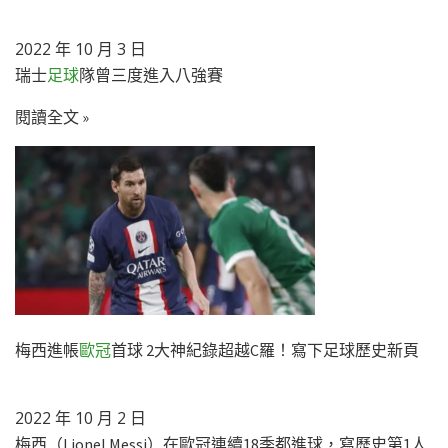
2022 年 10 月 3 日
瑞士
足球
隊曾三度進入八強賽
閱讀全文 »
梅西進帳
歐冠
首球 2大神紀錄超越C羅！寫下足球歷史新頁
2022 年 10 月 2 日
梅西（Lionel Messi）在歐冠連續18季都進球，寫歷史第1人