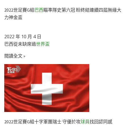
2022世足賽G組
巴西
瞄準隊史第六冠 盼終結連續四屆無緣大
力神金盃
2022 年 10 月 4 日
巴西從未缺席過
世界盃
閱讀全文 »
2022世足賽G組十字軍團瑞士 守優於攻
球員
找回認同感