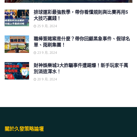
排球運彩最強教學，帶你看懂規則與比賽再用5
大技巧贏錢！
25 9 月, 2024
職棒簽賭案是什麼？帶你回顧黑象事件、假球名
單、雨刷集團！
23 9 月, 2024
財神娛樂城3大詐騙事件遭踢爆！新手玩家千萬
別淌這渾水！
20 9 月, 2024
關於久發策略論壇