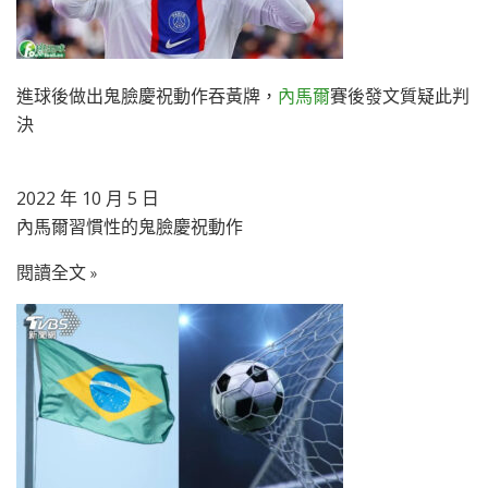
進球後做出鬼臉慶祝動作吞黃牌，
內馬爾
賽後發文質疑此判
決
2022 年 10 月 5 日
內馬爾習慣性的鬼臉慶祝動作
閱讀全文 »