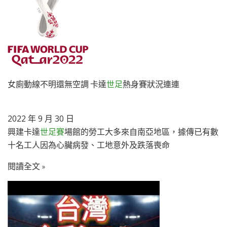
女廁動線不明還無空調 卡達
世足
熱身賽狀況連連
2022 年 9 月 30 日
興建卡達
世足賽
場館的勞工大多來自南亞地區，據傳已有數
十名工人因為心臟病發、工地意外及跌落喪命
閱讀全文 »