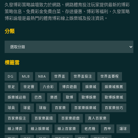
久發博彩策略論壇致力於網路、網路體育投注玩家提供最新的博彩
策略信息、免費彩金免費白菜、存送優惠、博彩等福利，久發策略
博彩論壇是最熱門的體育博彩線上娛樂城及投注資訊。
分類
分
類
標籤雲
DG
MLB
NBA
世界盃
世界盃投注
世界盃賽程
世足
世足賽
六合彩
博弈遊戲
娛樂城
娛樂城推薦
娛樂城註冊
巴西
樂透
歐博
歐博娛樂
歐博娛樂城
球員
球星
球版
百家樂
百家樂娛樂城
百家樂技巧
百家樂投注
百家樂贏錢
百家樂遊戲
真人百家樂
線上博弈
線上娛樂城
線上百家樂
老虎機
西甲
讓球