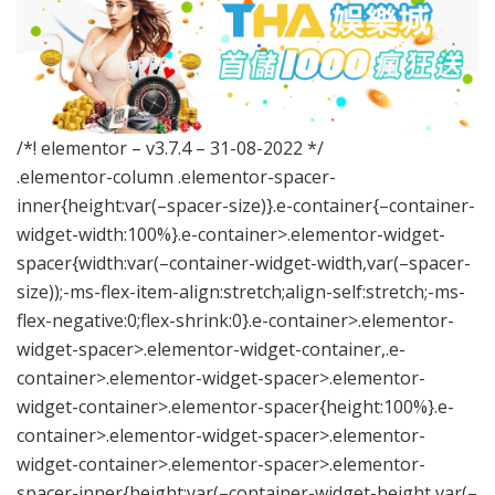
/*! elementor – v3.7.4 – 31-08-2022 */
.elementor-column .elementor-spacer-
inner{height:var(–spacer-size)}.e-container{–container-
widget-width:100%}.e-container>.elementor-widget-
spacer{width:var(–container-widget-width,var(–spacer-
size));-ms-flex-item-align:stretch;align-self:stretch;-ms-
flex-negative:0;flex-shrink:0}.e-container>.elementor-
widget-spacer>.elementor-widget-container,.e-
container>.elementor-widget-spacer>.elementor-
widget-container>.elementor-spacer{height:100%}.e-
container>.elementor-widget-spacer>.elementor-
widget-container>.elementor-spacer>.elementor-
spacer-inner{height:var(–container-widget-height,var(–