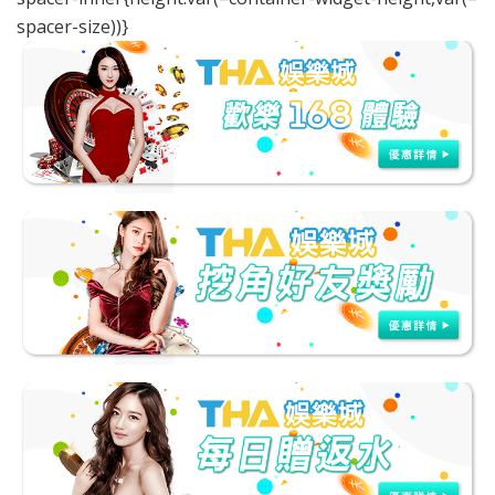
spacer-size))}