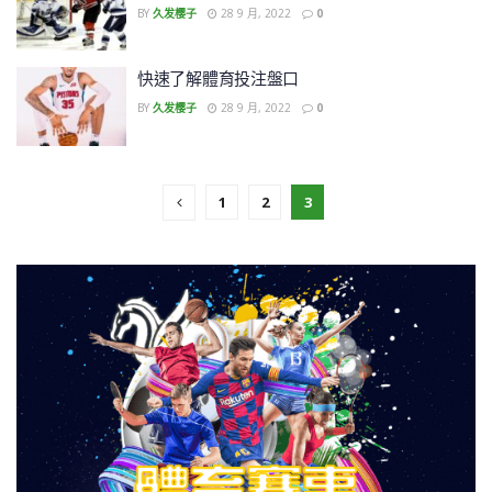
BY
久发樱子
28 9 月, 2022
0
快速了解體育投注盤口
BY
久发樱子
28 9 月, 2022
0
1
2
3