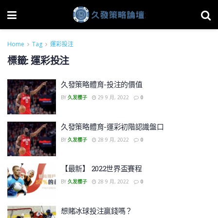
Home
Tag
運彩投注
標籤:
運彩投注
久發策略體育-投注的價值
BY
久发樱子
29 9 月, 2022
0
久發策略體育-運彩初階認識盤口
BY
久发樱子
28 9 月, 2022
0
【最新】 2022世界盃賽程
BY
久发樱子
28 9 月, 2022
0
想賭冰球投注贏錢嗎？