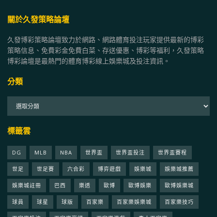
關於久發策略論壇
久發博彩策略論壇致力於網路、網路體育投注玩家提供最新的博彩
策略信息、免費彩金免費白菜、存送優惠、博彩等福利，久發策略
博彩論壇是最熱門的體育博彩線上娛樂城及投注資訊。
分類
分
類
標籤雲
DG
MLB
NBA
世界盃
世界盃投注
世界盃賽程
世足
世足賽
六合彩
博弈遊戲
娛樂城
娛樂城推薦
娛樂城註冊
巴西
樂透
歐博
歐博娛樂
歐博娛樂城
球員
球星
球版
百家樂
百家樂娛樂城
百家樂技巧