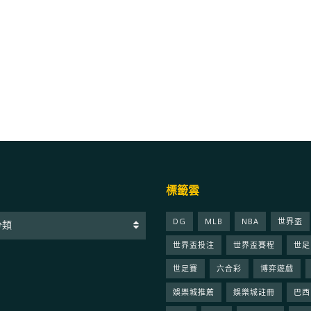
標籤雲
DG
MLB
NBA
世界盃
分類
世界盃投注
世界盃賽程
世足
世足賽
六合彩
博弈遊戲
娛樂城推薦
娛樂城註冊
巴西