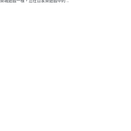
樂城遊戲一樣，您在百家樂遊戲中的 ...