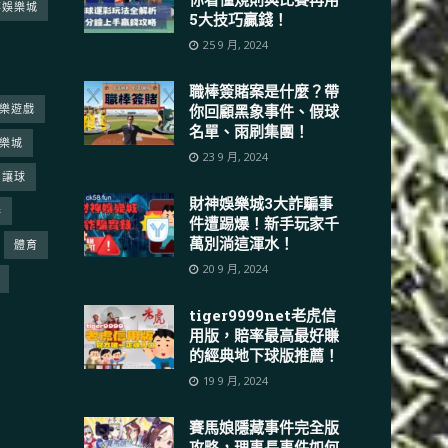
博娛樂城
5大技巧贏錢！
25 9 月, 2024
職棒簽賭案是什麼？帶
樂遊戲
你回顧黑象事件、假球
名單、雨刷集團！
樂城
23 9 月, 2024
讓球
財神娛樂城3大詐騙事
券
件遭踢爆！新手玩家千
萬別淌這渾水！
體育
20 9 月, 2024
tiger9999net老虎信
用版，賠率最高最好賺
的經典地下球版推薦！
19 9 月, 2024
賽馬娘隱藏事件完全版
攻略，理事長事件如何