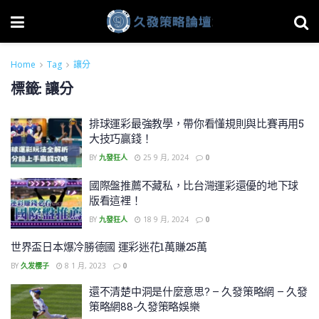
Home
Tag
讓分
標籤:
讓分
排球運彩最強教學，帶你看懂規則與比賽再用5
大技巧贏錢！
BY
九發狂人
25 9 月, 2024
0
國際盤推薦不藏私，比台灣運彩還優的地下球
版看這裡！
BY
九發狂人
18 9 月, 2024
0
世界盃日本爆冷勝德國 運彩迷花1萬賺25萬
BY
久发樱子
8 1 月, 2023
0
還不清楚中洞是什麼意思? – 久發策略網 – 久發
策略網88-久發策略娛樂