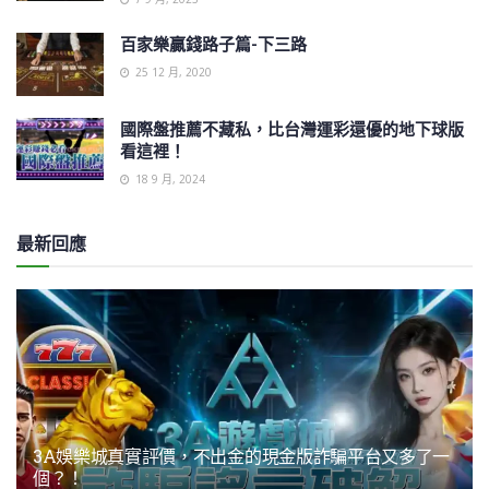
百家樂贏錢路子篇-下三路
25 12 月, 2020
國際盤推薦不藏私，比台灣運彩還優的地下球版
看這裡！
18 9 月, 2024
最新回應
3A娛樂城真實評價，不出金的現金版詐騙平台又多了一
個？！