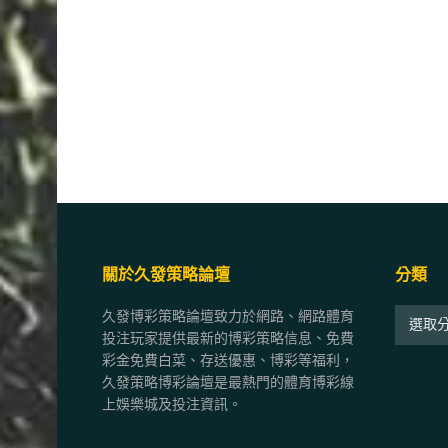
關於久發策略論壇
分類
分
久發博彩策略論壇致力於網路、網路體育
選取
類
投注玩家提供最新的博彩策略信息、免費
彩金免費白菜、存送優惠、博彩等福利，
久發策略博彩論壇是最熱門的體育博彩線
上娛樂城及投注資訊。