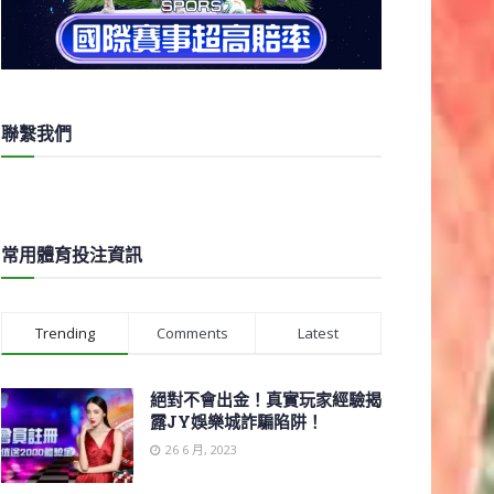
聯繫我們
常用體育投注資訊
Trending
Comments
Latest
絕對不會出金！真實玩家經驗揭
露JY娛樂城詐騙陷阱！
26 6 月, 2023