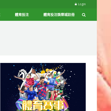
Login
注
體育投注
體育投注娛樂城註冊