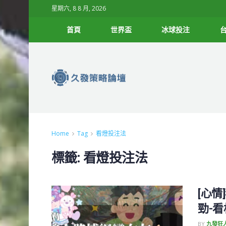
星期六, 8 8 月, 2026
首頁
世界盃
冰球投注
Home
Tag
看燈投注法
標籤:
看燈投注法
[心
勁-看
BY
九發狂