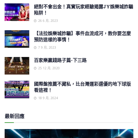
絕對不會出金！真實玩家經驗揭露JY娛樂城詐騙
陷阱！
26 6 月, 2023
【法拉娛樂城詐騙】事件血流成河，教你要怎麼
預防這樣的事情！
7 9 月, 2023
百家樂贏錢路子篇-下三路
25 12 月, 2020
國際盤推薦不藏私，比台灣運彩還優的地下球版
看這裡！
18 9 月, 2024
最新回應