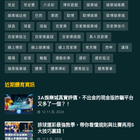
世足
世足賽
六合彩
博弈遊戲
娛樂城
娛樂城推薦
娛樂城註冊
巴西
樂透
歐博
歐博娛樂
歐博娛樂城
球員
球星
球版
百家樂
百家樂娛樂城
百家樂技巧
百家樂投注
百家樂贏錢
百家樂遊戲
真人百家樂
線上博弈
線上娛樂城
線上百家樂
老虎機
西甲
讓球
賭場
足球
輪盤
運動彩券
運彩
運彩投注
雄厚娛樂城
體育
體育博彩
體育投注
體育賽事
近期體育資訊
3A娛樂城真實評價，不出金的現金版詐騙平台
又多了一個？！
12 11 月, 2024
排球運彩最強教學，帶你看懂規則與比賽再用5
大技巧贏錢！
25 9 月, 2024