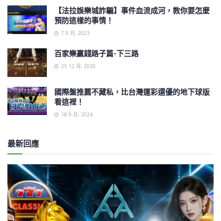
【法拉娛樂城詐騙】事件血流成河，教你要怎麼
預防這樣的事情！
7 9 月, 2023
百家樂贏錢路子篇-下三路
25 12 月, 2020
國際盤推薦不藏私，比台灣運彩還優的地下球版
看這裡！
18 9 月, 2024
最新回應