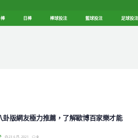
台棒
日棒
棒球投注
籃球投注
足球投
T八卦版網友極力推薦，了解歐博百家樂才能
子
23 6 月, 2021
0