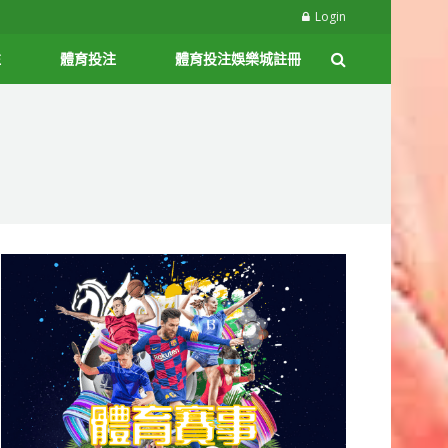
Login
注
體育投注
體育投注娛樂城註冊