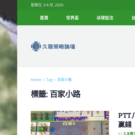
星期日, 9 8 月, 2026
首頁
世界盃
冰球投注
Home
Tag
百家小路
標籤:
百家小路
PT
贏錢
BY
久发樱