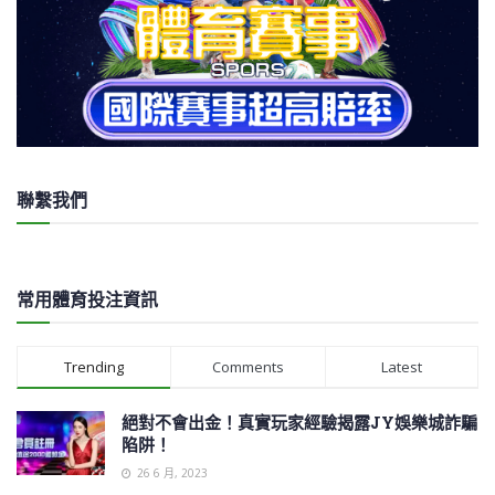
聯繫我們
常用體育投注資訊
Trending
Comments
Latest
絕對不會出金！真實玩家經驗揭露JY娛樂城詐騙
陷阱！
26 6 月, 2023