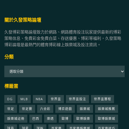
關於久發策略論壇
久發博彩策略論壇致力於網路、網路體育投注玩家提供最新的博彩
策略信息、免費彩金免費白菜、存送優惠、博彩等福利，久發策略
博彩論壇是最熱門的體育博彩線上娛樂城及投注資訊。
分類
分
類
標籤雲
DG
MLB
NBA
世界盃
世界盃投注
世界盃賽程
世足
世足賽
六合彩
博弈遊戲
娛樂城
娛樂城推薦
娛樂城註冊
巴西
樂透
歐博
歐博娛樂
歐博娛樂城
球員
球星
球版
百家樂
百家樂娛樂城
百家樂技巧