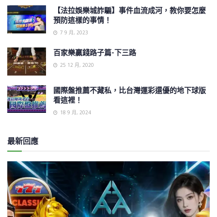
【法拉娛樂城詐騙】事件血流成河，教你要怎麼
預防這樣的事情！
7 9 月, 2023
百家樂贏錢路子篇-下三路
25 12 月, 2020
國際盤推薦不藏私，比台灣運彩還優的地下球版
看這裡！
18 9 月, 2024
最新回應