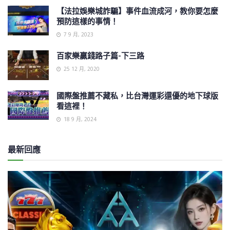
【法拉娛樂城詐騙】事件血流成河，教你要怎麼
預防這樣的事情！
7 9 月, 2023
百家樂贏錢路子篇-下三路
25 12 月, 2020
國際盤推薦不藏私，比台灣運彩還優的地下球版
看這裡！
18 9 月, 2024
最新回應