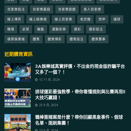
百家樂投注
百家樂贏錢
百家樂遊戲
真人百家樂
線上博弈
線上娛樂城
線上百家樂
老虎機
西甲
讓球
賭場
足球
輪盤
運動彩券
運彩
運彩投注
雄厚娛樂城
體育
體育博彩
體育投注
體育賽事
近期體育資訊
3A娛樂城真實評價，不出金的現金版詐騙平台
又多了一個？！
12 11 月, 2024
排球運彩最強教學，帶你看懂規則與比賽再用5
大技巧贏錢！
25 9 月, 2024
職棒簽賭案是什麼？帶你回顧黑象事件、假球
名單、雨刷集團！
23 9 月, 2024