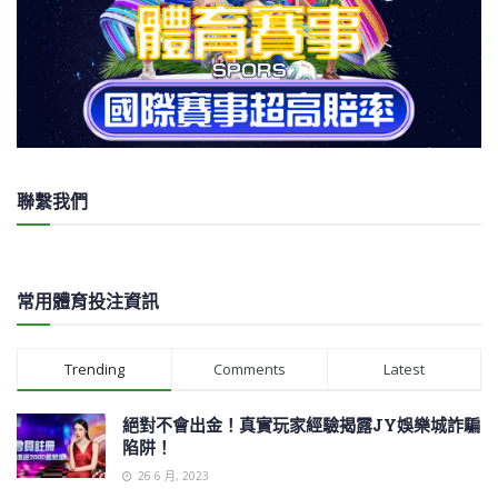
聯繫我們
常用體育投注資訊
Trending
Comments
Latest
絕對不會出金！真實玩家經驗揭露JY娛樂城詐騙
陷阱！
26 6 月, 2023