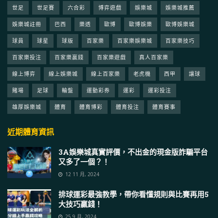
世足
世足賽
六合彩
博弈遊戲
娛樂城
娛樂城推薦
娛樂城註冊
巴西
樂透
歐博
歐博娛樂
歐博娛樂城
球員
球星
球版
百家樂
百家樂娛樂城
百家樂技巧
百家樂投注
百家樂贏錢
百家樂遊戲
真人百家樂
線上博弈
線上娛樂城
線上百家樂
老虎機
西甲
讓球
賭場
足球
輪盤
運動彩券
運彩
運彩投注
雄厚娛樂城
體育
體育博彩
體育投注
體育賽事
近期體育資訊
3A娛樂城真實評價，不出金的現金版詐騙平台
又多了一個？！
12 11 月, 2024
排球運彩最強教學，帶你看懂規則與比賽再用5
大技巧贏錢！
25 9 月, 2024