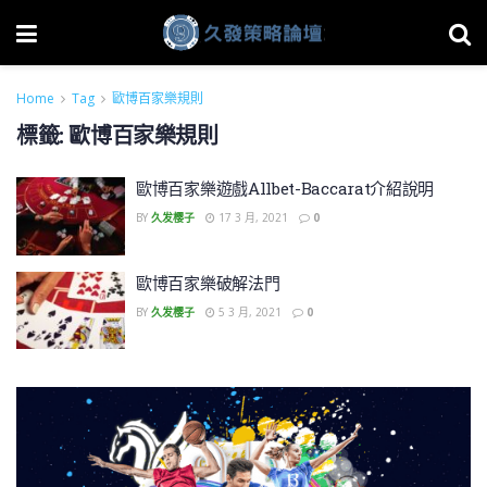
Home
Tag
歐博百家樂規則
標籤:
歐博百家樂規則
歐博百家樂遊戲Allbet-Baccarat介紹說明
BY
久发樱子
17 3 月, 2021
0
歐博百家樂破解法門
BY
久发樱子
5 3 月, 2021
0