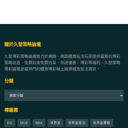
關於久發策略論壇
久發博彩策略論壇致力於網路、網路體育投注玩家提供最新的博彩
策略信息、免費彩金免費白菜、存送優惠、博彩等福利，久發策略
博彩論壇是最熱門的體育博彩線上娛樂城及投注資訊。
分類
分
類
標籤雲
DG
MLB
NBA
世界盃
世界盃投注
世界盃賽程