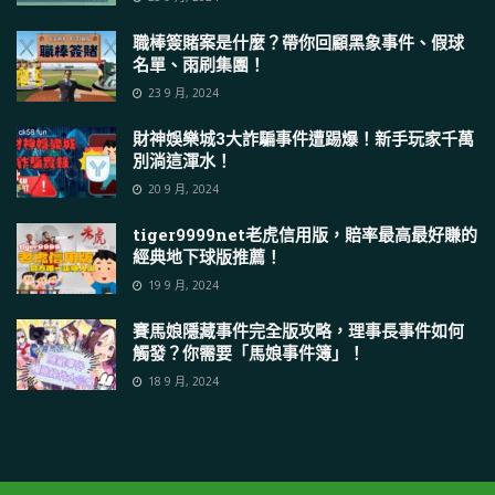
職棒簽賭案是什麼？帶你回顧黑象事件、假球
名單、雨刷集團！
23 9 月, 2024
財神娛樂城3大詐騙事件遭踢爆！新手玩家千萬
別淌這渾水！
20 9 月, 2024
tiger9999net老虎信用版，賠率最高最好賺的
經典地下球版推薦！
19 9 月, 2024
賽馬娘隱藏事件完全版攻略，理事長事件如何
觸發？你需要「馬娘事件簿」！
18 9 月, 2024