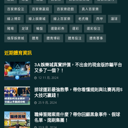
百家樂投注
百家樂贏錢
百家樂遊戲
真人百家樂
線上博弈
線上娛樂城
線上百家樂
老虎機
西甲
讓球
賭場
足球
輪盤
運動彩券
運彩
運彩投注
雄厚娛樂城
體育
體育博彩
體育投注
體育賽事
近期體育資訊
3A娛樂城真實評價，不出金的現金版詐騙平台
又多了一個？！
12 11 月, 2024
排球運彩最強教學，帶你看懂規則與比賽再用5
大技巧贏錢！
25 9 月, 2024
職棒簽賭案是什麼？帶你回顧黑象事件、假球
名單、雨刷集團！
23 9 月, 2024