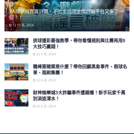
3A娛樂城真實評價，不出金的現金版詐騙平台又多了一
個？！
12 11 月, 2024
排球運彩最強教學，帶你看懂規則與比賽再用5
大技巧贏錢！
25 9 月, 2024
職棒簽賭案是什麼？帶你回顧黑象事件、假球名
單、雨刷集團！
23 9 月, 2024
財神娛樂城3大詐騙事件遭踢爆！新手玩家千萬
別淌這渾水！
20 9 月, 2024