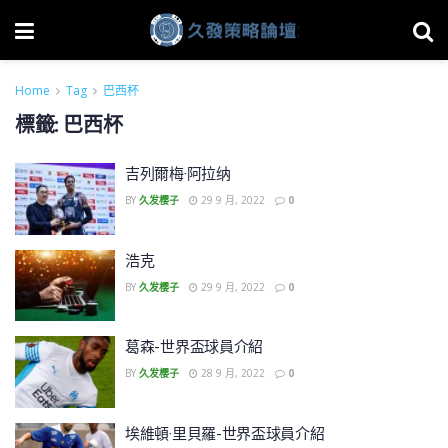
Home
Tag
巴西杯
標籤:
巴西杯
吉列爾梅·阿拉纳
BY
久发樱子
29 9 月, 2022
0
浩克
BY
久发樱子
29 9 月, 2022
0
葛森-世界盃球員介紹
BY
久发樱子
28 9 月, 2022
0
埃維頓·里貝羅-世界盃球員介紹