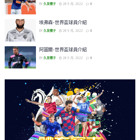
BY
久发樱子
28 9 月, 2022
0
埃弗森-世界盃球員介紹
BY
久发樱子
28 9 月, 2022
0
阿圖爾-世界盃球員介紹
BY
久发樱子
28 9 月, 2022
0