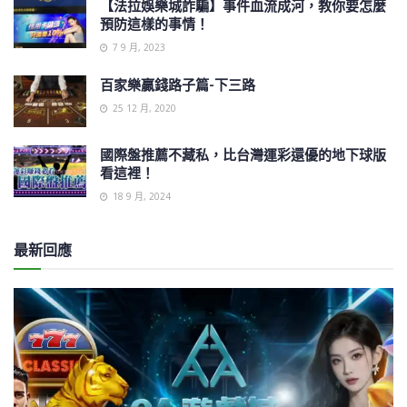
【法拉娛樂城詐騙】事件血流成河，教你要怎麼
預防這樣的事情！
7 9 月, 2023
百家樂贏錢路子篇-下三路
25 12 月, 2020
國際盤推薦不藏私，比台灣運彩還優的地下球版
看這裡！
18 9 月, 2024
最新回應