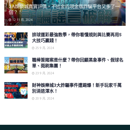
3A娛樂城真實評價，不出金的現金版詐騙平台又多了一
個？！
12 11 月, 2024
排球運彩最強教學，帶你看懂規則與比賽再用5
大技巧贏錢！
25 9 月, 2024
職棒簽賭案是什麼？帶你回顧黑象事件、假球名
單、雨刷集團！
23 9 月, 2024
財神娛樂城3大詐騙事件遭踢爆！新手玩家千萬
別淌這渾水！
20 9 月, 2024