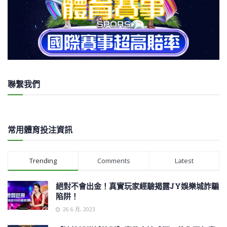
聯繫我們
常用體育投注資訊
Trending
Comments
Latest
絕對不會出金！真實玩家經驗揭露JY娛樂城詐騙
陷阱！
26 6 月, 2023