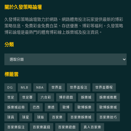
關於久發策略論壇
久發博彩策略論壇致力於網路、網路體育投注玩家提供最新的博彩
策略信息、免費彩金免費白菜、存送優惠、博彩等福利，久發策略
博彩論壇是最熱門的體育博彩線上娛樂城及投注資訊。
分類
分
類
標籤雲
DG
MLB
NBA
世界盃
世界盃投注
世界盃賽程
世足
世足賽
六合彩
博弈遊戲
娛樂城
娛樂城推薦
娛樂城註冊
巴西
樂透
歐博
歐博娛樂
歐博娛樂城
球員
球星
球版
百家樂
百家樂娛樂城
百家樂技巧
百家樂投注
百家樂贏錢
百家樂遊戲
真人百家樂