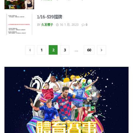
1/16-539擋牌
BY
久发樱子
16 1 月, 2023
0
1
2
3
…
60