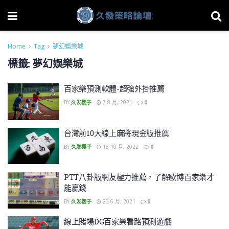
Home
Tag
夢幻娛樂城
標籤:
夢幻娛樂城
百家樂預測軟體-超強外掛推薦
BY
久发樱子
7 8 月, 2021
0
台灣前10大線上麻將現金版推薦
BY
久发樱子
18 10 月, 2022
0
PTT八卦版網友極力推薦，了解歐博百家樂才
能贏錢
BY
久发樱子
23 6 月, 2021
0
線上賭場DG百家樂看路預測遊戲