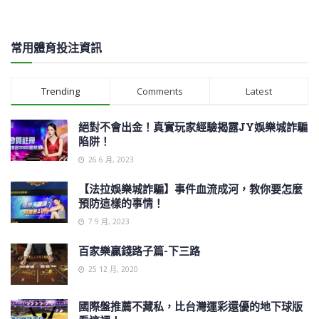
常用體育投注資訊
Trending
Comments
Latest
絕對不會出金！真實玩家經驗揭露JY娛樂城詐騙
陷阱！
26 6 月, 2023
【法拉娛樂城詐騙】事件血流成河，教你要怎麼
預防這樣的事情！
7 9 月, 2023
百家樂贏錢路子篇-下三路
25 12 月, 2020
國際盤推薦不藏私，比台灣運彩還優的地下球版