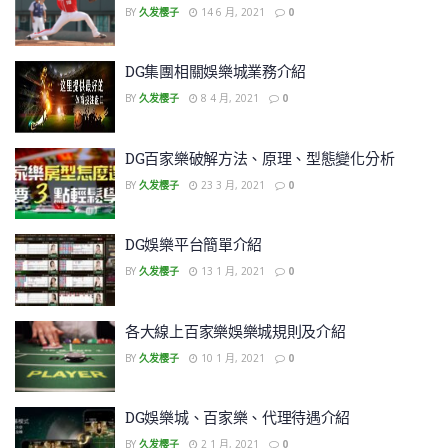
BY
久发樱子
14 6 月, 2021
0
DG集團相關娛樂城業務介紹
BY
久发樱子
8 4 月, 2021
0
DG百家樂破解方法、原理、型態變化分析
BY
久发樱子
23 3 月, 2021
0
DG娛樂平台簡單介紹
BY
久发樱子
13 1 月, 2021
0
各大線上百家樂娛樂城規則及介紹
BY
久发樱子
10 1 月, 2021
0
DG娛樂城、百家樂、代理待遇介紹
BY
久发樱子
2 1 月, 2021
0