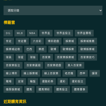
分
類
標籤雲
DG
MLB
NBA
世界盃
世界盃投注
世界盃賽程
世足
世足賽
六合彩
博弈遊戲
娛樂城
娛樂城推薦
娛樂城註冊
巴西
樂透
歐博
歐博娛樂
歐博娛樂城
球員
球星
球版
百家樂
百家樂娛樂城
百家樂技巧
百家樂投注
百家樂贏錢
百家樂遊戲
真人百家樂
線上博弈
線上娛樂城
線上百家樂
老虎機
西甲
讓球
賭場
足球
輪盤
運動彩券
運彩
運彩投注
雄厚娛樂城
體育
體育博彩
體育投注
體育賽事
近期體育資訊