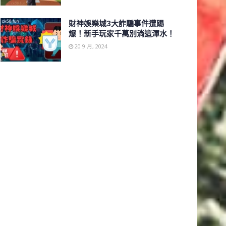
財神娛樂城3大詐騙事件遭踢
爆！新手玩家千萬別淌這渾水！
20 9 月, 2024