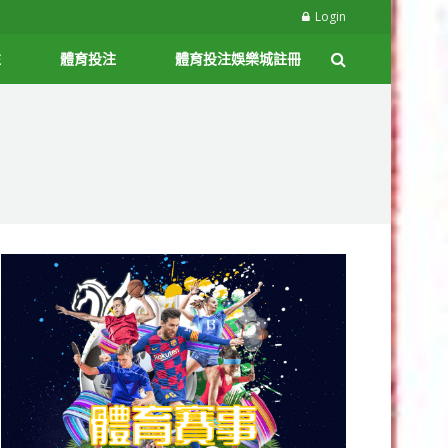
Login
注
體育投注
體育投注娛樂城註冊