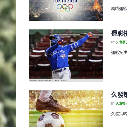
網路運彩p
運彩
BY
久发樱
運彩投注
久發
BY
久发樱
久發策略