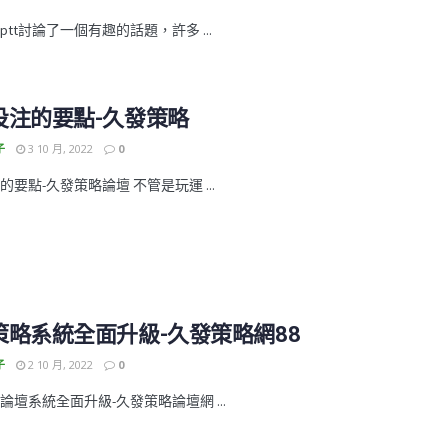
tt討論了一個有趣的話題，許多 ...
投注的要點-久發策略
子
3 10 月, 2022
0
的要點-久發策略論壇 不管是玩運 ...
策略系統全面升級-久發策略網88
子
2 10 月, 2022
0
論壇系統全面升級-久發策略論壇網 ...