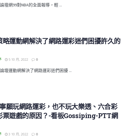
壇網99對NBA的全面報導，輕 ...
策略運動網解決了網路運彩迷們困擾許久的
子
5 10 月, 2022
0
論壇運動網解決了網路運彩迷們困擾 ...
卦]寧願玩網路運彩，也不玩大樂透、六合彩
票遊戲的原因？-看板Gossiping-PTT網
子
3 10 月, 2022
0