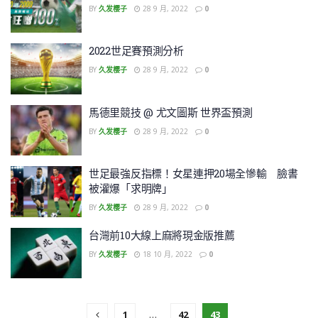
BY
久发樱子
28 9 月, 2022
0
2022世足賽預測分析
BY
久发樱子
28 9 月, 2022
0
馬德里競技 @ 尤文圖斯 世界盃預測
BY
久发樱子
28 9 月, 2022
0
世足最強反指標！女星連押20場全慘輸 臉書
被灌爆「求明牌」
BY
久发樱子
28 9 月, 2022
0
台灣前10大線上麻將現金版推薦
BY
久发樱子
18 10 月, 2022
0
1
…
42
43