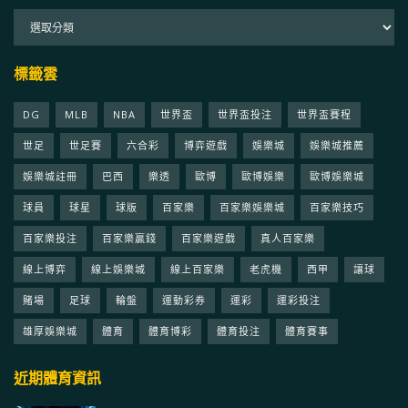
分
類
標籤雲
DG
MLB
NBA
世界盃
世界盃投注
世界盃賽程
世足
世足賽
六合彩
博弈遊戲
娛樂城
娛樂城推薦
娛樂城註冊
巴西
樂透
歐博
歐博娛樂
歐博娛樂城
球員
球星
球版
百家樂
百家樂娛樂城
百家樂技巧
百家樂投注
百家樂贏錢
百家樂遊戲
真人百家樂
線上博弈
線上娛樂城
線上百家樂
老虎機
西甲
讓球
賭場
足球
輪盤
運動彩券
運彩
運彩投注
雄厚娛樂城
體育
體育博彩
體育投注
體育賽事
近期體育資訊