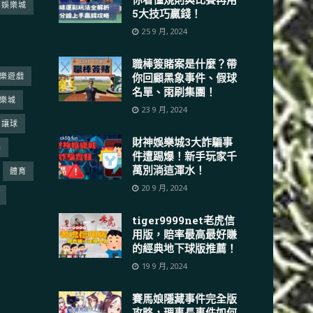
博娛樂城
5大技巧贏錢！
25 9 月, 2024
職棒簽賭案是什麼？帶
樂遊戲
你回顧黑象事件、假球
名單、雨刷集團！
樂城
23 9 月, 2024
讓球
財神娛樂城3大詐騙事
券
件遭踢爆！新手玩家千
萬別淌這渾水！
體育
20 9 月, 2024
tiger9999net老虎信
用版，賠率最高最好賺
的經典地下球版推薦！
19 9 月, 2024
賽馬娘隱藏事件完全版
攻略，理事長事件如何