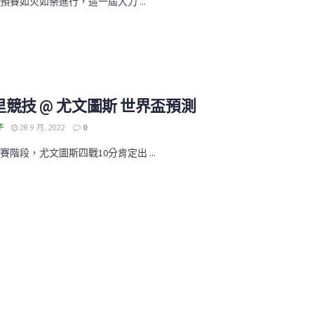
世預賽如火如荼進行，這一屆大力 ...
競技 @ 尤文圖斯 世界盃預測
子
28 9 月, 2022
0
賽階段，尤文圖斯四戰10分肯定出 ...