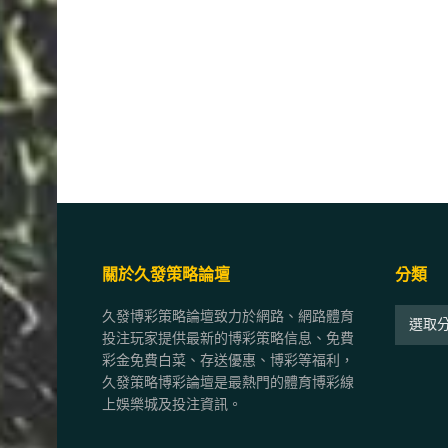
關於久發策略論壇
分類
分
久發博彩策略論壇致力於網路、網路體育
選取
類
投注玩家提供最新的博彩策略信息、免費
彩金免費白菜、存送優惠、博彩等福利，
久發策略博彩論壇是最熱門的體育博彩線
上娛樂城及投注資訊。