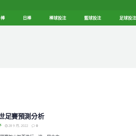
台棒
日棒
棒球投注
籃球投注
足球投
2世足賽預測分析
子
28 9 月, 2022
0