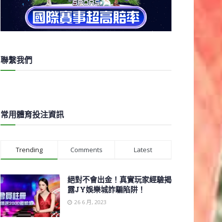
聯繫我們
常用體育投注資訊
Trending
Comments
Latest
絕對不會出金！真實玩家經驗揭
露JY娛樂城詐騙陷阱！
26 6 月, 2023