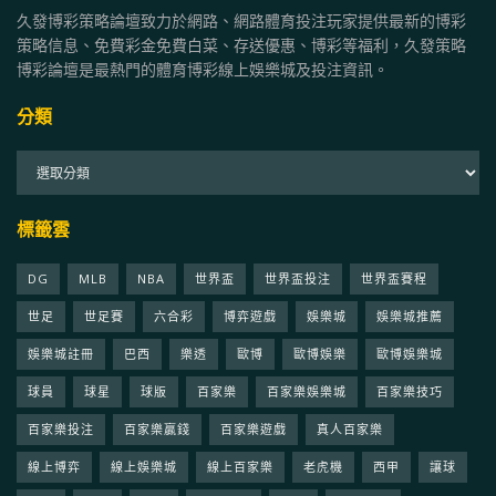
久發博彩策略論壇致力於網路、網路體育投注玩家提供最新的博彩
策略信息、免費彩金免費白菜、存送優惠、博彩等福利，久發策略
博彩論壇是最熱門的體育博彩線上娛樂城及投注資訊。
分類
分
類
標籤雲
DG
MLB
NBA
世界盃
世界盃投注
世界盃賽程
世足
世足賽
六合彩
博弈遊戲
娛樂城
娛樂城推薦
娛樂城註冊
巴西
樂透
歐博
歐博娛樂
歐博娛樂城
球員
球星
球版
百家樂
百家樂娛樂城
百家樂技巧
百家樂投注
百家樂贏錢
百家樂遊戲
真人百家樂
線上博弈
線上娛樂城
線上百家樂
老虎機
西甲
讓球