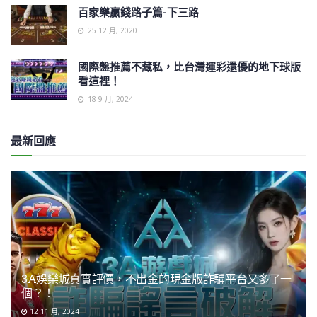
百家樂贏錢路子篇-下三路
25 12 月, 2020
國際盤推薦不藏私，比台灣運彩還優的地下球版
看這裡！
18 9 月, 2024
最新回應
3A娛樂城真實評價，不出金的現金版詐騙平台又多了一
個？！
12 11 月, 2024