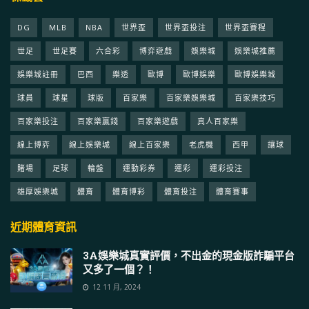
DG
MLB
NBA
世界盃
世界盃投注
世界盃賽程
世足
世足賽
六合彩
博弈遊戲
娛樂城
娛樂城推薦
娛樂城註冊
巴西
樂透
歐博
歐博娛樂
歐博娛樂城
球員
球星
球版
百家樂
百家樂娛樂城
百家樂技巧
百家樂投注
百家樂贏錢
百家樂遊戲
真人百家樂
線上博弈
線上娛樂城
線上百家樂
老虎機
西甲
讓球
賭場
足球
輪盤
運動彩券
運彩
運彩投注
雄厚娛樂城
體育
體育博彩
體育投注
體育賽事
近期體育資訊
3A娛樂城真實評價，不出金的現金版詐騙平台
又多了一個？！
12 11 月, 2024