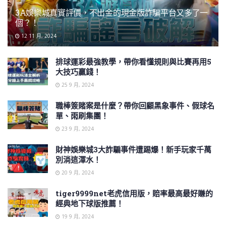
3A娛樂城真實評價，不出金的現金版詐騙平台又多了一
個？！
12 11 月, 2024
排球運彩最強教學，帶你看懂規則與比賽再用5
大技巧贏錢！
25 9 月, 2024
職棒簽賭案是什麼？帶你回顧黑象事件、假球名
單、雨刷集團！
23 9 月, 2024
財神娛樂城3大詐騙事件遭踢爆！新手玩家千萬
別淌這渾水！
20 9 月, 2024
tiger9999net老虎信用版，賠率最高最好賺的
經典地下球版推薦！
19 9 月, 2024