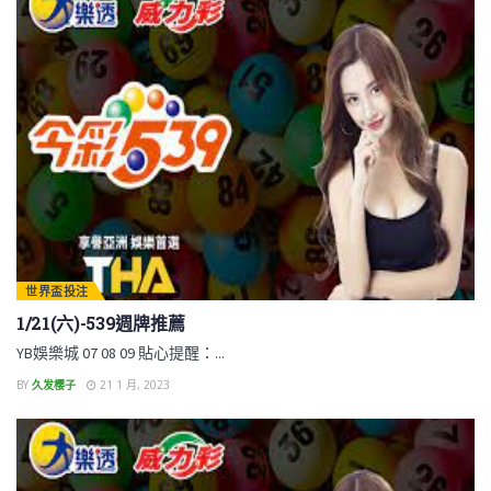
世界盃投注
1/21(六)-539週牌推薦
YB娛樂城 07 08 09 貼心提醒：...
BY
久发樱子
21 1 月, 2023