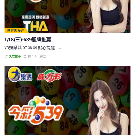
世界盃投注
1/18(三)-539週牌推薦
YB娛樂城 07 08 09 貼心提醒：...
BY
久发樱子
18 1 月, 2023