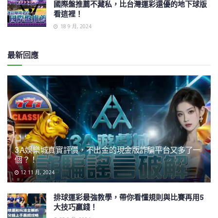
國際盤推薦不藏私，比台灣運彩還優的地下球版
看這裡！
18 9 月, 2024
最新回應
3A娛樂城真實評價，不出金的現金版詐騙平台又多了一
個？！
12 11 月, 2024
排球運彩最強教學，帶你看懂規則與比賽再用5
大技巧贏錢！