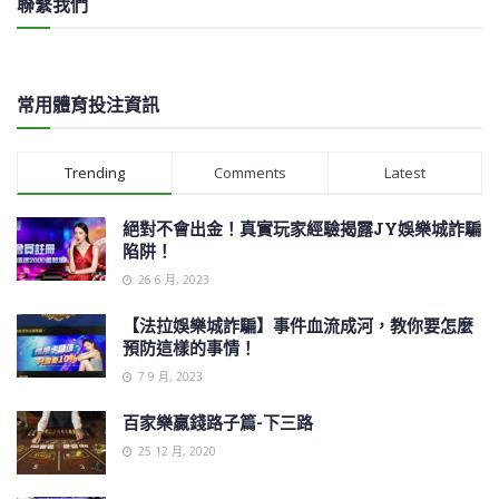
聯繫我們
常用體育投注資訊
Trending
Comments
Latest
絕對不會出金！真實玩家經驗揭露JY娛樂城詐騙
陷阱！
26 6 月, 2023
【法拉娛樂城詐騙】事件血流成河，教你要怎麼
預防這樣的事情！
7 9 月, 2023
百家樂贏錢路子篇-下三路
25 12 月, 2020