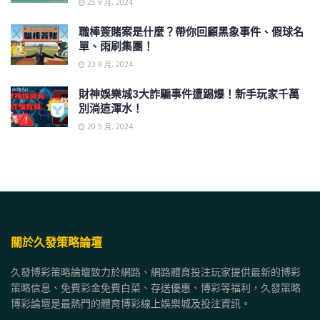
25 9 月, 2024
職棒簽賭案是什麼？帶你回顧黑象事件、假球名
單、雨刷集團！
23 9 月, 2024
財神娛樂城3大詐騙事件遭踢爆！新手玩家千萬
別淌這渾水！
20 9 月, 2024
關於久發策略論壇
久發博彩策略論壇致力於網路、網路體育投注玩家提供最新的博彩
策略信息、免費彩金免費白菜、存送優惠、博彩等福利，久發策略
博彩論壇是最熱門的體育博彩線上娛樂城及投注資訊。