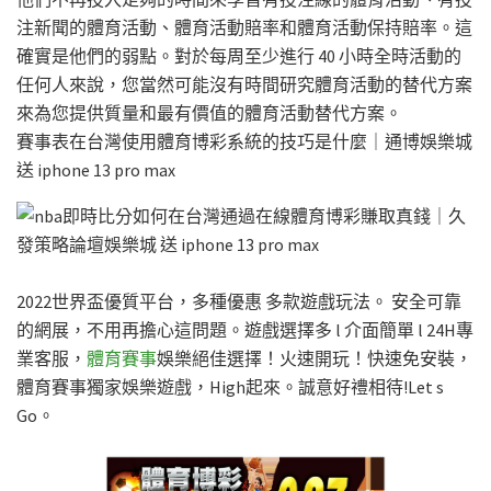
注新聞的體育活動、體育活動賠率和體育活動保持賠率。這
確實是他們的弱點。對於每周至少進行 40 小時全時活動的
任何人來說，您當然可能沒有時間研究體育活動的替代方案
來為您提供質量和最有價值的體育活動替代方案。
賽事表在台灣使用體育博彩系統的技巧是什麼｜通博娛樂城
送 iphone 13 pro max
2022世界盃優質平台，多種優惠 多款遊戲玩法。 安全可靠
的網展，不用再擔心這問題。遊戲選擇多 l 介面簡單 l 24H專
業客服，
體育賽事
娛樂絕佳選擇！火速開玩！快速免安裝，
體育賽事獨家娛樂遊戲，High起來。誠意好禮相待!Let s
Go。