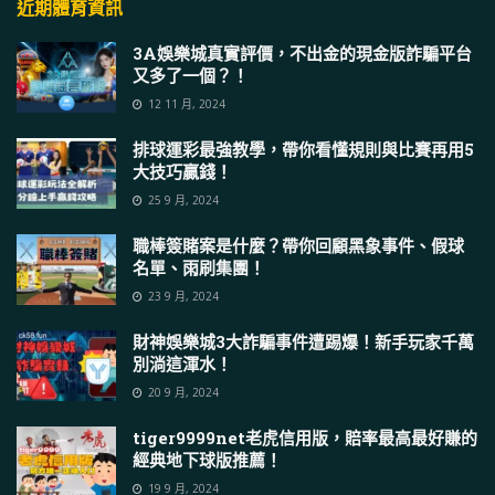
近期體育資訊
3A娛樂城真實評價，不出金的現金版詐騙平台
又多了一個？！
12 11 月, 2024
排球運彩最強教學，帶你看懂規則與比賽再用5
大技巧贏錢！
25 9 月, 2024
職棒簽賭案是什麼？帶你回顧黑象事件、假球
名單、雨刷集團！
23 9 月, 2024
財神娛樂城3大詐騙事件遭踢爆！新手玩家千萬
別淌這渾水！
20 9 月, 2024
tiger9999net老虎信用版，賠率最高最好賺的
經典地下球版推薦！
19 9 月, 2024