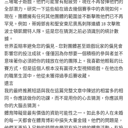
三場電子遊戲，他們可能會有點疲勞，現在不再發揮他們的
全部潛力。研究一下這些組在過去幾個賽季中的表現如何。
現在，團體擁有任何其他團體的範圍並不斷擊敗他們已不再
罕見。例如，蒂姆鄧肯和聖安東尼奧馬刺隊連續 18 次擊敗
波士頓凱爾特人隊。這是您在猜測之前必須識別的統計數
據。
世界盃賠率避免您的偏見 – 您對團體甚至遊戲玩家的偏見會
影響您的投注成就。僅僅因為你想要一個積極的參與者並不
意味著你必須把你的錢放在他的團隊上。我喜歡他輕鬆的比
賽方式，但是這個人根本沒有贏得大型視頻遊戲。在他出色
的職業生涯中，他從未獲得過季后賽收藏。
遺言
我的最終推薦短語與我在這篇完整文章中陳述的相當多的相
同。你應該做你的功課，而不是用你的心去猜測，你應該用
你的大腦去猜測。
體育障礙是最有價值的資助可能性之一。如此多的人在未婚
的每一天都會在體育博彩中損失大量金錢。他們的問題是，
他們不再投入足夠的時間來學習有投注線的體育活動、有投