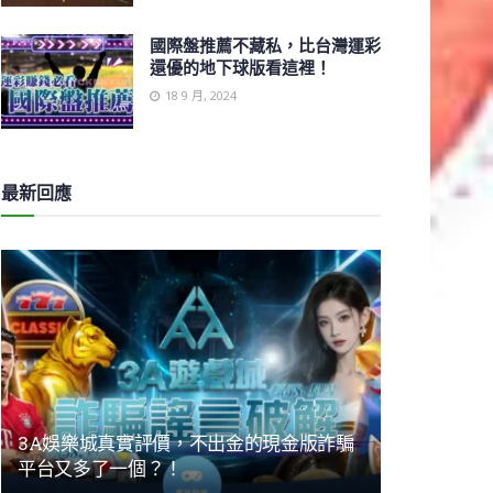
國際盤推薦不藏私，比台灣運彩
還優的地下球版看這裡！
18 9 月, 2024
最新回應
3A娛樂城真實評價，不出金的現金版詐騙
平台又多了一個？！