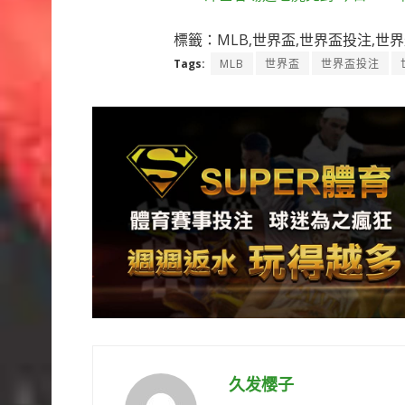
標籤：MLB,世界盃,世界盃投注,世界
Tags:
MLB
世界盃
世界盃投注
久发樱子