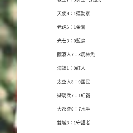
天使4：1運動家
老虎5：1金鶯
光芒3：0藍鳥
釀酒人7：3馬林魚
海盜1：0紅人
太空人8：0國民
遊騎兵7：1紅襪
大都會8：7水手
雙城3：1守護者