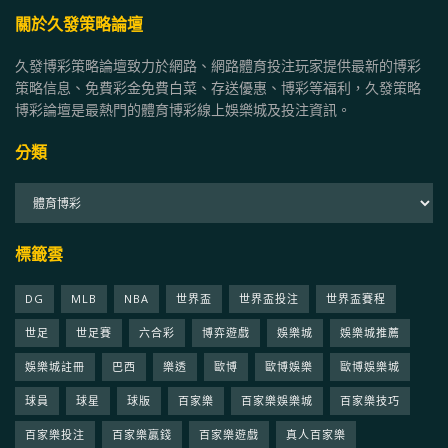
關於久發策略論壇
久發博彩策略論壇致力於網路、網路體育投注玩家提供最新的博彩
策略信息、免費彩金免費白菜、存送優惠、博彩等福利，久發策略
博彩論壇是最熱門的體育博彩線上娛樂城及投注資訊。
分類
分
類
標籤雲
DG
MLB
NBA
世界盃
世界盃投注
世界盃賽程
世足
世足賽
六合彩
博弈遊戲
娛樂城
娛樂城推薦
娛樂城註冊
巴西
樂透
歐博
歐博娛樂
歐博娛樂城
球員
球星
球版
百家樂
百家樂娛樂城
百家樂技巧
百家樂投注
百家樂贏錢
百家樂遊戲
真人百家樂