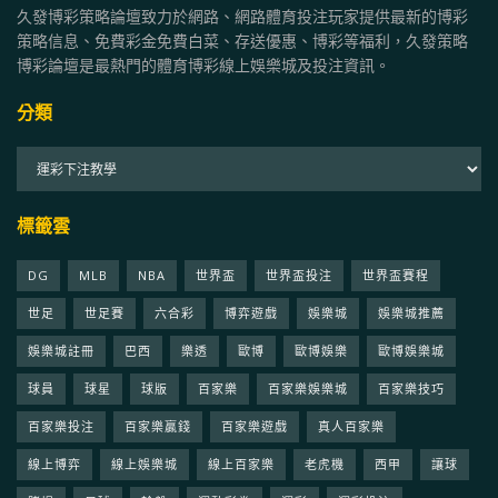
久發博彩策略論壇致力於網路、網路體育投注玩家提供最新的博彩
策略信息、免費彩金免費白菜、存送優惠、博彩等福利，久發策略
博彩論壇是最熱門的體育博彩線上娛樂城及投注資訊。
分類
分
類
標籤雲
DG
MLB
NBA
世界盃
世界盃投注
世界盃賽程
世足
世足賽
六合彩
博弈遊戲
娛樂城
娛樂城推薦
娛樂城註冊
巴西
樂透
歐博
歐博娛樂
歐博娛樂城
球員
球星
球版
百家樂
百家樂娛樂城
百家樂技巧
百家樂投注
百家樂贏錢
百家樂遊戲
真人百家樂
線上博弈
線上娛樂城
線上百家樂
老虎機
西甲
讓球