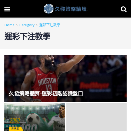
Home
Category
運彩下注教學
運彩下注教學
久發策略體育-運彩初階認識盤口
世界盃