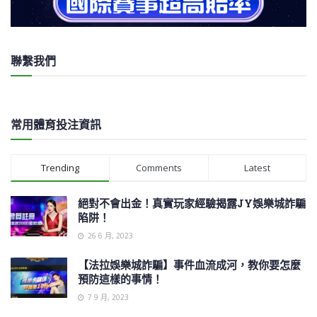
聯繫我們
常用體育投注資訊
Trending
Comments
Latest
絕對不會出金！真實玩家經驗揭露JY娛樂城詐騙
陷阱！
26 6 月, 2023
【法拉娛樂城詐騙】事件血流成河，教你要怎麼
預防這樣的事情！
7 9 月, 2023