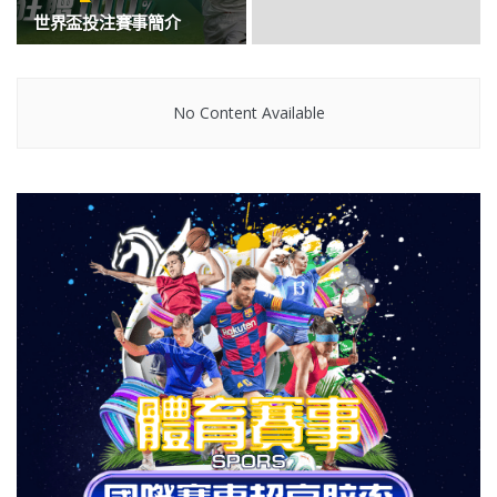
世界盃投注賽事簡介
No Content Available