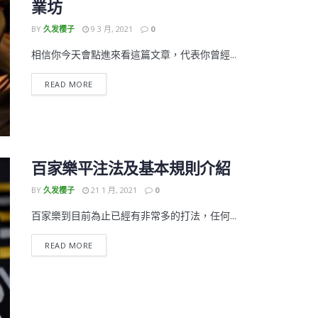
業坊
BY
久发樱子
9 3 月, 2021
0
相信你今天會點進來看這篇文章，代表你曾經...
READ MORE
百家樂平注法及基本規則介紹
BY
久发樱子
21 1 月, 2021
0
百家樂到目前為止已經有非常多的打法，任何...
READ MORE