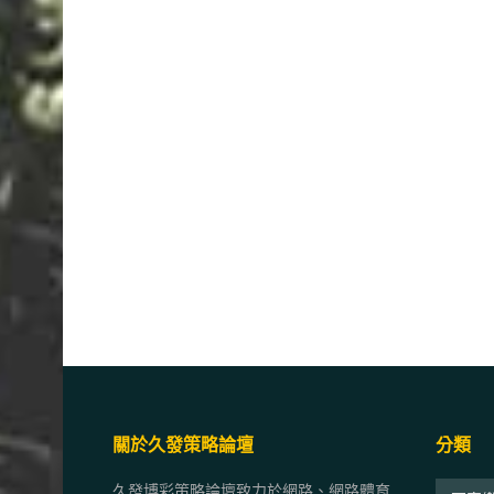
關於久發策略論壇
分類
分
久發博彩策略論壇致力於網路、網路體育