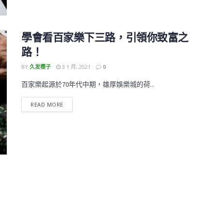
學會看百家樂下三路，引領你致富之
路！
BY
久发樱子
3 1 月, 2021
0
百家樂起源於70年代中期，雄厚娛樂城的荷...
READ MORE