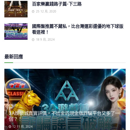
百家樂贏錢路子篇-下三路
25 12 月, 2020
國際盤推薦不藏私，比台灣運彩還優的地下球版
看這裡！
18 9 月, 2024
最新回應
3A娛樂城真實評價，不出金的現金版詐騙平台又多了一
個？！
12 11 月, 2024