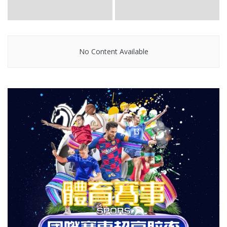
No Content Available