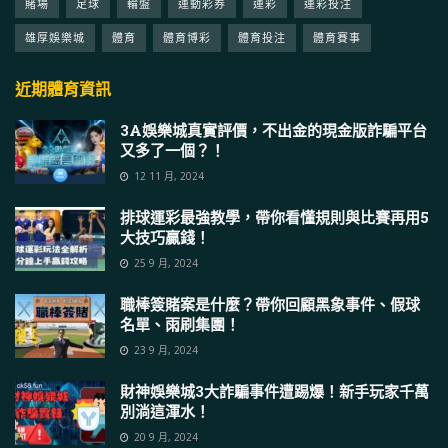
賭場
足球
輪盤
運動彩券
運彩
運彩投注
雄厚娛樂城
體育
體育博彩
體育投注
體育賽事
近期體育資訊
3A娛樂城真實評價，不出金的現金版詐騙平台
又多了一個？！
12 11 月, 2024
排球運彩最強教學，帶你看懂規則與比賽再用5
大技巧贏錢！
25 9 月, 2024
職棒簽賭案是什麼？帶你回顧黑象事件、假球
名單、雨刷集團！
23 9 月, 2024
財神娛樂城3大詐騙事件遭踢爆！新手玩家千萬
別淌這渾水！
20 9 月, 2024