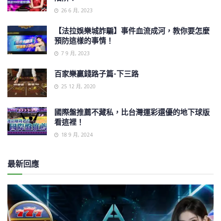
26 6 月, 2023
【法拉娛樂城詐騙】事件血流成河，教你要怎麼
預防這樣的事情！
7 9 月, 2023
百家樂贏錢路子篇-下三路
25 12 月, 2020
國際盤推薦不藏私，比台灣運彩還優的地下球版
看這裡！
18 9 月, 2024
最新回應