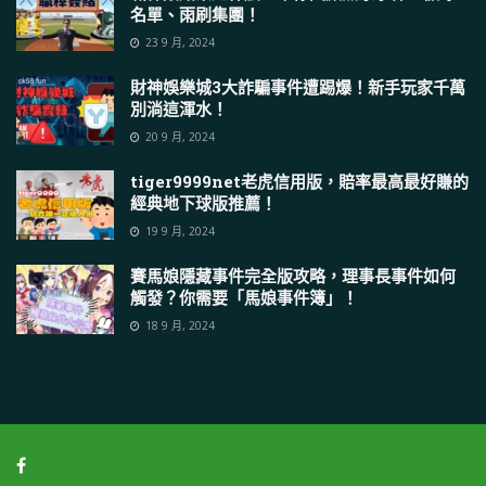
名單、雨刷集團！
23 9 月, 2024
財神娛樂城3大詐騙事件遭踢爆！新手玩家千萬
別淌這渾水！
20 9 月, 2024
tiger9999net老虎信用版，賠率最高最好賺的
經典地下球版推薦！
19 9 月, 2024
賽馬娘隱藏事件完全版攻略，理事長事件如何
觸發？你需要「馬娘事件簿」！
18 9 月, 2024