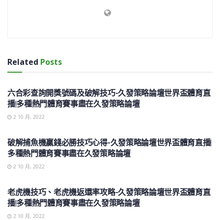
Related
Posts
世界盃
六合彩查詢開獎號碼及破解技巧-久發策略論壇世界盃體育直
播|多種熱門體育賽事盡在久發策略論壇
2 10 月, 2022
世界盃
破解捕魚機贏錢必勝技巧心得-久發策略論壇世界盃體育直播|
多種熱門體育賽事盡在久發策略論壇
2 10 月, 2022
世界盃
老虎機技巧、老虎機返還率攻略-久發策略論壇世界盃體育直
播|多種熱門體育賽事盡在久發策略論壇
2 10 月, 2022