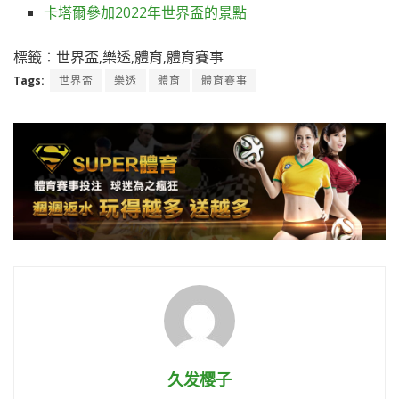
卡塔爾參加2022年世界盃的景點
標籤：世界盃,樂透,體育,體育賽事
Tags:
世界盃
樂透
體育
體育賽事
久发樱子