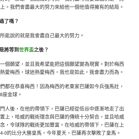
上。我們會盡最大的努力來給他一個他值得擁有的結局。
過了嗎？
所能說的就是我會盡自己最大的努力。
是將等到
世界盃
之後？
一個願望，並且我希望能把這個願望變為現實。對於梅西
熱愛梅西，球迷熱愛梅西，我也是如此，我會盡力而為。
們都在恭喜梅西！因為梅西的老東家巴薩如今兵強馬壯，
8座金球。
門人後，在他的帶領下，巴薩已經從低谷中逐漸地走了出
置上，哈威的戰術理念與巴薩的傳統十分契合，並且哈威
念，令球隊的戰術更加豐富。在哈威的帶領下，巴薩在上
4-0的比分大勝皇馬，今年夏天，巴薩再次擊敗了皇馬。