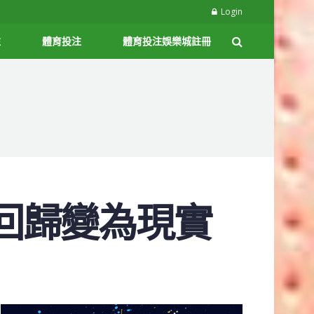
Login
注
體育投注
體育投注娛樂城註冊
西回歸變為現實