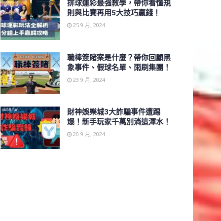
排球運彩最強教學，帶你看懂規
則與比賽再用5大技巧贏錢！
25 9 月, 2024
職棒簽賭案是什麼？帶你回顧黑
象事件、假球名單、雨刷集團！
23 9 月, 2024
財神娛樂城3大詐騙事件遭踢
爆！新手玩家千萬別淌這渾水！
20 9 月, 2024