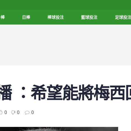
台棒
日棒
棒球投注
籃球投注
足球投
直播 ：希望能將梅
0
0
0