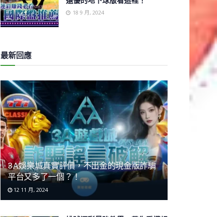
還優的地下球版看這裡！
18 9 月, 2024
最新回應
3A娛樂城真實評價，不出金的現金版詐騙
平台又多了一個？！
12 11 月, 2024