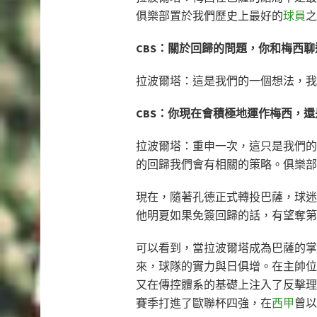
俱樂部置於我們歷史上最好的
球員
之
CBS
：關於回歸的問題，你和梅西聊
拉波爾塔：這是我們的一個想法，我
CBS
：你現在會積極地運作梅西，還
拉波爾塔：重申一次，這只是我們的
的回歸我們會有相關的策略。俱樂部
現在，隨著孔德正式轉投巴薩，球迷
他明夏如果免簽回歸的話，有望奪第
可以看到，當拉波爾塔成為巴薩的掌
來，球隊的實力與日俱增。在主帥位
又在傳控體系的基礎上注入了反擊理
賽季打進了歐聯杯四強，在
西甲
曾以