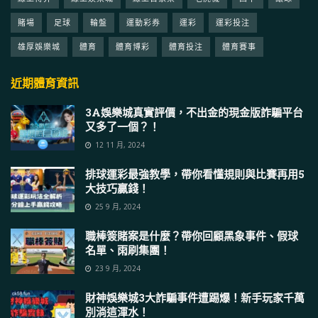
賭場
足球
輪盤
運動彩券
運彩
運彩投注
雄厚娛樂城
體育
體育博彩
體育投注
體育賽事
近期體育資訊
3A娛樂城真實評價，不出金的現金版詐騙平台
又多了一個？！
12 11 月, 2024
排球運彩最強教學，帶你看懂規則與比賽再用5
大技巧贏錢！
25 9 月, 2024
職棒簽賭案是什麼？帶你回顧黑象事件、假球
名單、雨刷集團！
23 9 月, 2024
財神娛樂城3大詐騙事件遭踢爆！新手玩家千萬
別淌這渾水！