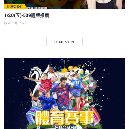
世界盃投注
1/20(五)-539週牌推薦
20 1 月, 2023
LOAD MORE