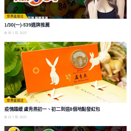
世界盃投注
1/30(一)-539週牌推薦
30 1 月, 2023
世界盃投注
疫情趨緩 盧秀燕初一、初二到這8個地點發紅包
22 1 月, 2023