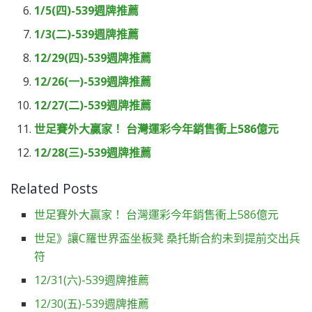
1/5(四)-539週牌推薦
1/3(二)-539週牌推薦
12/29(四)-539週牌推薦
12/26(一)-539週牌推薦
12/27(二)-539週牌推薦
世足賽外大贏家！ 台灣運彩今年銷售衝上586億元
12/28(三)-539週牌推薦
Related Posts
世足賽外大贏家！ 台灣運彩今年銷售衝上586億元
世足》讓C羅世界盃坐板凳 桑托斯合約未到提前交出兵
符
12/31(六)-539週牌推薦
12/30(五)-539週牌推薦