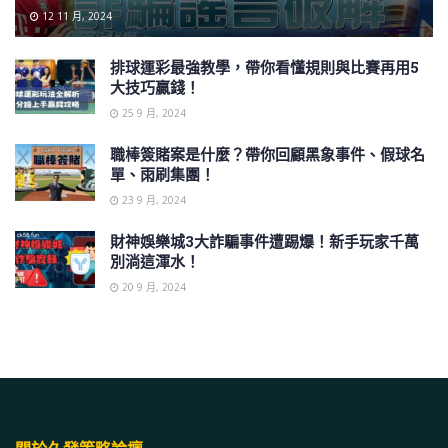
12 11 月, 2024
排球運彩最強教學，帶你看懂規則與比賽再用5
大技巧贏錢！
25 9 月, 2024
職棒簽賭案是什麼？帶你回顧黑象事件、假球名
單、雨刷集團！
23 9 月, 2024
財神娛樂城3大詐騙事件遭踢爆！新手玩家千萬
別淌這渾水！
20 9 月, 2024