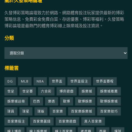
關於久發策略論壇
久發博彩策略論壇致力於網路、網路體育投注玩家提供最新的博彩
策略信息、免費彩金免費白菜、存送優惠、博彩等福利，久發策略
博彩論壇是最熱門的體育博彩線上娛樂城及投注資訊。
分類
分
類
標籤雲
DG
MLB
NBA
世界盃
世界盃投注
世界盃賽程
世足
世足賽
六合彩
博弈遊戲
娛樂城
娛樂城推薦
娛樂城註冊
巴西
樂透
歐博
歐博娛樂
歐博娛樂城
球員
球星
球版
百家樂
百家樂娛樂城
百家樂技巧
百家樂投注
百家樂贏錢
百家樂遊戲
真人百家樂
線上博弈
線上娛樂城
線上百家樂
老虎機
西甲
讓球