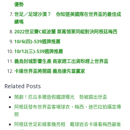
優勢
世足／足球沙漠？ 你知道美國隊在世界盃的最佳成
績嗎
2022世足賽C組波蘭 萊萬領軍同組對決阿根廷梅西
10/6(四)-539週牌推薦
10/12(三)-539週牌推薦
義烏封城影響生產 商家趕工出貨盼趕上世界盃
卡達世界盃將開踢 義烏搶先當贏家
Related Posts
鬧劇！厄瓜多爾造假鐵證曝光 勢被踢出世盃
阿根廷發布世界盃客場球衣，梅西、迪巴拉拍攝宣傳
照
阿根廷世足彩繪客機亮相 戴球迷去卡達看梅西最後