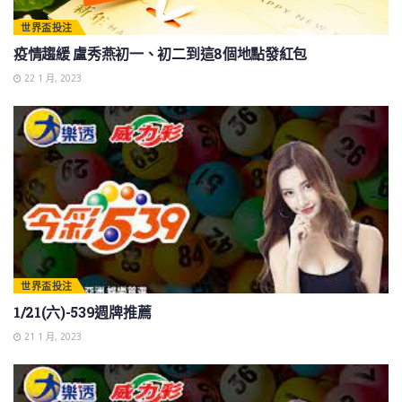
世界盃投注
疫情趨緩 盧秀燕初一、初二到這8個地點發紅包
22 1 月, 2023
世界盃投注
1/21(六)-539週牌推薦
21 1 月, 2023