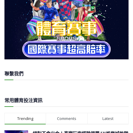
聯繫我們
常用體育投注資訊
Trending
Comments
Latest