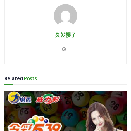
久发樱子
Related
Posts