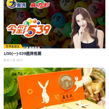
世界盃投注
1/30(一)-539週牌推薦
30 1 月, 2023