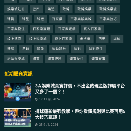
娛樂城註冊
巴西
樂透
歐博
歐博娛樂
歐博娛樂城
球員
球星
球版
百家樂
百家樂娛樂城
百家樂技巧
百家樂投注
百家樂贏錢
百家樂遊戲
真人百家樂
線上博弈
線上娛樂城
線上百家樂
老虎機
西甲
讓球
賭場
足球
輪盤
運動彩券
運彩
運彩投注
雄厚娛樂城
體育
體育博彩
體育投注
體育賽事
近期體育資訊
3A娛樂城真實評價，不出金的現金版詐騙平台
又多了一個？！
12 11 月, 2024
排球運彩最強教學，帶你看懂規則與比賽再用5
大技巧贏錢！
25 9 月, 2024