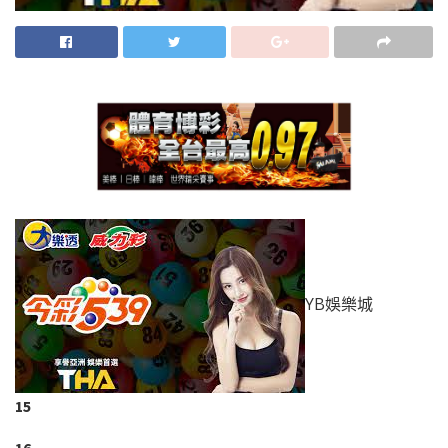
YB娛樂城
15
16