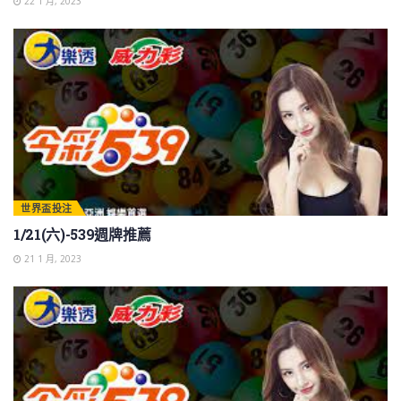
22 1 月, 2023
世界盃投注
1/21(六)-539週牌推薦
21 1 月, 2023