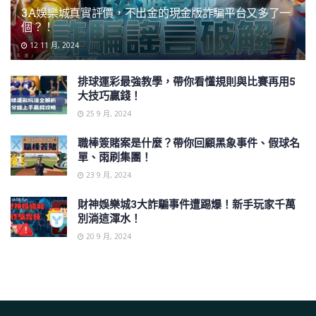
3A娛樂城真實評價，不出金的現金版詐騙平台又多了一
個？！
12 11 月, 2024
排球運彩最強教學，帶你看懂規則與比賽再用5
大技巧贏錢！
25 9 月, 2024
職棒簽賭案是什麼？帶你回顧黑象事件、假球名
單、雨刷集團！
23 9 月, 2024
財神娛樂城3大詐騙事件遭踢爆！新手玩家千萬
別淌這渾水！
20 9 月, 2024