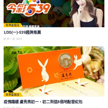
世界盃投注
1/30(一)-539週牌推薦
30 1 月, 2023
世界盃投注
疫情趨緩 盧秀燕初一、初二到這8個地點發紅包