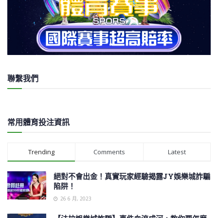
聯繫我們
常用體育投注資訊
Trending
Comments
Latest
絕對不會出金！真實玩家經驗揭露JY娛樂城詐騙
陷阱！
26 6 月, 2023