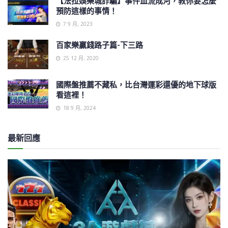
【法拉娛樂城詐騙】事件血流成河，教你要怎麼
預防這樣的事情！
7 9 月, 2023
百家樂贏錢路子篇-下三路
25 12 月, 2020
國際盤推薦不藏私，比台灣運彩還優的地下球版
看這裡！
18 9 月, 2024
最新回應