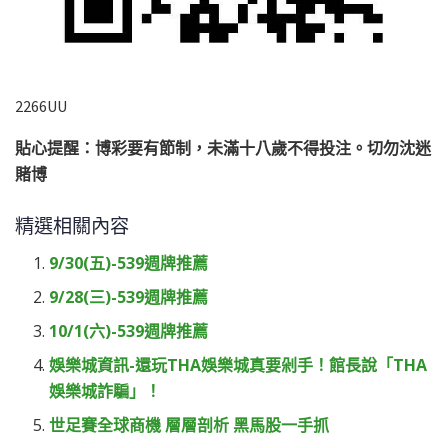
2266UU
貼心提醒：博彩要有節制，未滿十八歲不得投注。切勿沈迷
賭博
精選相關內容
9/30(五)-539週牌推薦
9/28(三)-539週牌推薦
10/1(六)-539週牌推薦
娛樂城資訊-還玩THA娛樂城真要剁手！館長說「THA
娛樂城詐騙」！
世足賽全球商機 層層剖析 黑馬股一手抓