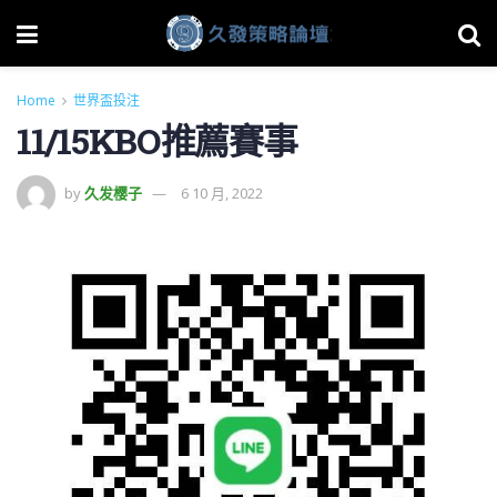
Home
世界盃投注
11/15KBO推薦賽事
by
久发樱子
6 10 月, 2022