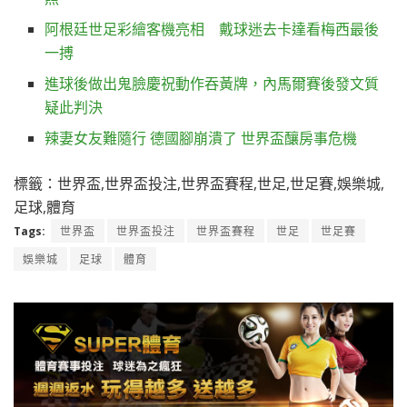
阿根廷世足彩繪客機亮相 戴球迷去卡達看梅西最後
一搏
進球後做出鬼臉慶祝動作吞黃牌，內馬爾賽後發文質
疑此判決
辣妻女友難隨行 德國腳崩潰了 世界盃釀房事危機
標籤：世界盃,世界盃投注,世界盃賽程,世足,世足賽,娛樂城,
足球,體育
Tags:
世界盃
世界盃投注
世界盃賽程
世足
世足賽
娛樂城
足球
體育