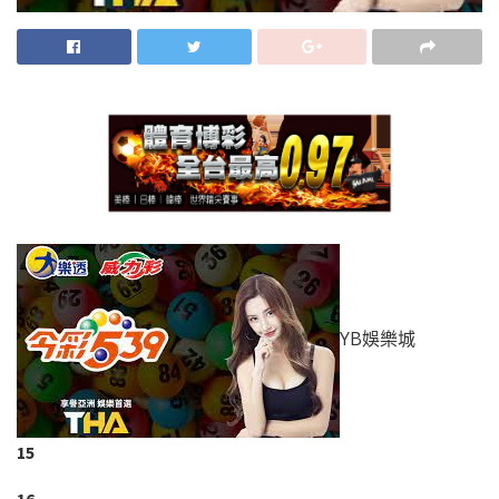
YB娛樂城
15
16