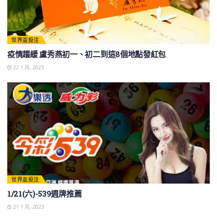
世界盃投注
疫情趨緩 盧秀燕初一、初二到這8個地點發紅包
22 1 月, 2023
世界盃投注
1/21(六)-539週牌推薦
21 1 月, 2023