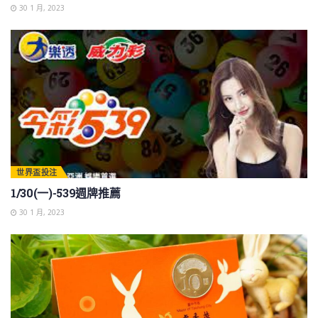
30 1 月, 2023
世界盃投注
1/30(一)-539週牌推薦
30 1 月, 2023