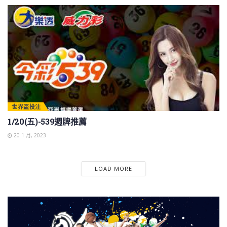
世界盃投注
1/20(五)-539週牌推薦
20 1 月, 2023
LOAD MORE