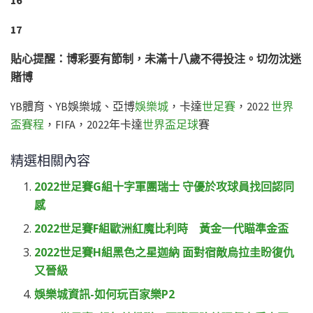
17
貼心提醒：博彩要有節制，未滿十八歲不得投注。切勿沈迷
賭博
YB體育、YB娛樂城、亞博
娛樂城
，卡達
世足賽
，2022
世界
盃賽程
，FIFA，2022年卡達
世界盃
足球
賽
精選相關內容
2022世足賽G組十字軍團瑞士 守優於攻球員找回認同
感
2022世足賽F組歐洲紅魔比利時 黃金一代瞄準金盃
2022世足賽H組黑色之星迦納 面對宿敵烏拉圭盼復仇
又晉級
娛樂城資訊-如何玩百家樂P2