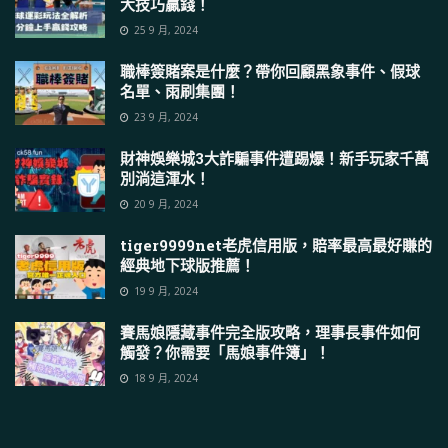
大技巧贏錢！
25 9 月, 2024
職棒簽賭案是什麼？帶你回顧黑象事件、假球
名單、雨刷集團！
23 9 月, 2024
財神娛樂城3大詐騙事件遭踢爆！新手玩家千萬
別淌這渾水！
20 9 月, 2024
tiger9999net老虎信用版，賠率最高最好賺的
經典地下球版推薦！
19 9 月, 2024
賽馬娘隱藏事件完全版攻略，理事長事件如何
觸發？你需要「馬娘事件簿」！
18 9 月, 2024