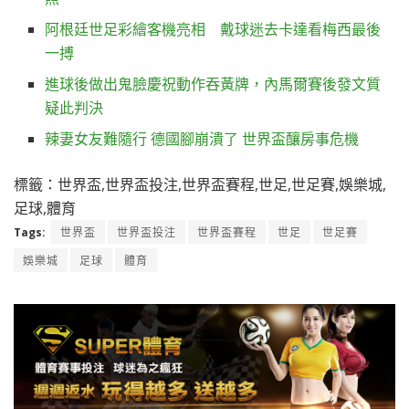
阿根廷世足彩繪客機亮相 戴球迷去卡達看梅西最後
一搏
進球後做出鬼臉慶祝動作吞黃牌，內馬爾賽後發文質
疑此判決
辣妻女友難隨行 德國腳崩潰了 世界盃釀房事危機
標籤：世界盃,世界盃投注,世界盃賽程,世足,世足賽,娛樂城,
足球,體育
Tags:
世界盃
世界盃投注
世界盃賽程
世足
世足賽
娛樂城
足球
體育