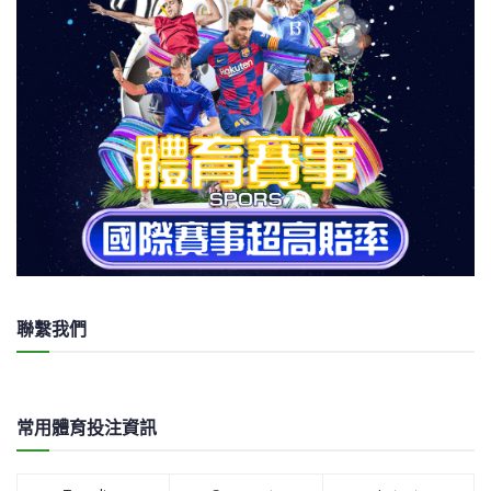
聯繫我們
常用體育投注資訊