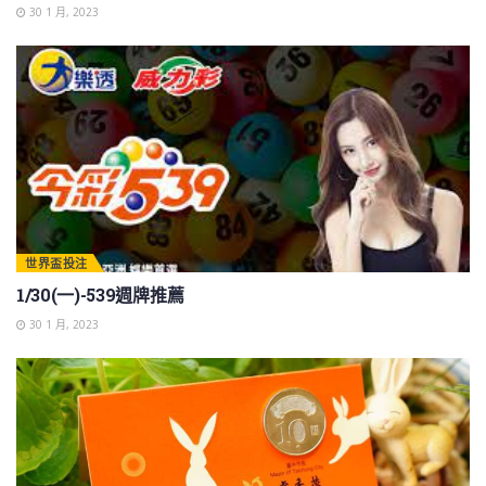
30 1 月, 2023
世界盃投注
1/30(一)-539週牌推薦
30 1 月, 2023