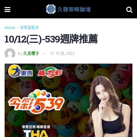
Home
世界盃投注
10/12(三)-539週牌推薦
by
久发樱子
15 10 月, 2022