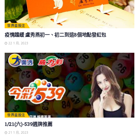
世界盃投注
疫情趨緩 盧秀燕初一、初二到這8個地點發紅包
22 1 月, 2023
世界盃投注
1/21(六)-539週牌推薦
21 1 月, 2023