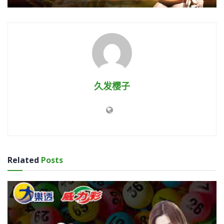
久发樱子
Related
Posts