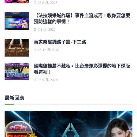
26 6 月, 2023
【法拉娛樂城詐騙】事件血流成河，教你要怎麼
預防這樣的事情！
7 9 月, 2023
百家樂贏錢路子篇-下三路
25 12 月, 2020
國際盤推薦不藏私，比台灣運彩還優的地下球版
看這裡！
18 9 月, 2024
最新回應