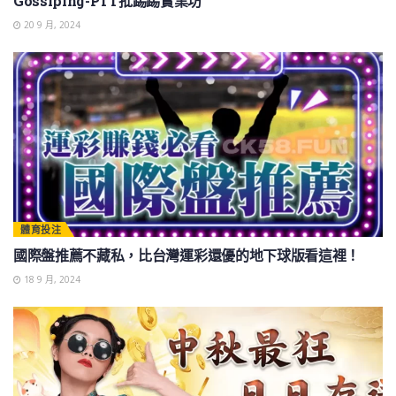
Gossiping-PTT批踢踢實業坊
20 9 月, 2024
體育投注
國際盤推薦不藏私，比台灣運彩還優的地下球版看這裡！
18 9 月, 2024