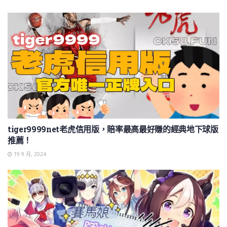
tiger9999net老虎信用版，賠率最高最好賺的經典地下球版
推薦！
19 9 月, 2024