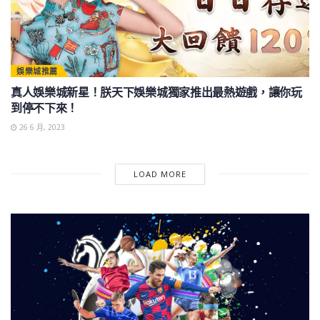
娛樂城推薦
真人娛樂城新星！朕天下娛樂城獨家推出最熱遊戲，讓你玩
到停不下來！
26 6 月, 2023
LOAD MORE