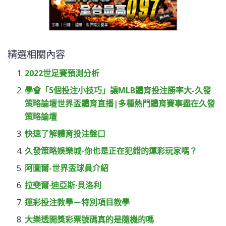
精選相關內容
2022世足賽預測分析
學會「5個投注小技巧」讓MLB體育投注勝率大-久發
策略論壇世界盃體育直播|多種熱門體育賽事盡在久發
策略論壇
快速了解體育投注盤口
久發策略娛樂城-你也是正在犯錯的運彩玩家嗎？
阿圖爾-世界盃球員介紹
拉斐爾·迪亞斯·貝洛利
運彩投注教學－特別項目教學
大樂透開獎彩票號碼真的是隨機的嗎