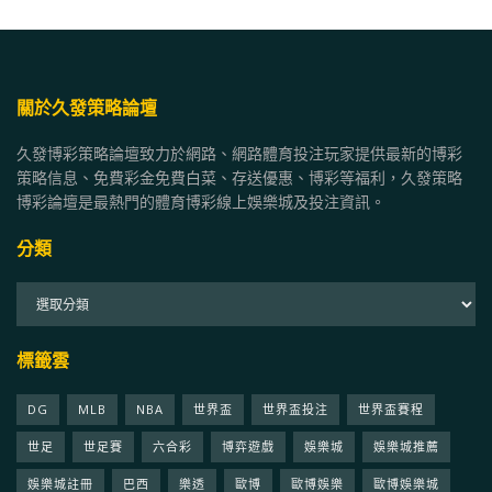
關於久發策略論壇
久發博彩策略論壇致力於網路、網路體育投注玩家提供最新的博彩
策略信息、免費彩金免費白菜、存送優惠、博彩等福利，久發策略
博彩論壇是最熱門的體育博彩線上娛樂城及投注資訊。
分類
分
類
標籤雲
DG
MLB
NBA
世界盃
世界盃投注
世界盃賽程
世足
世足賽
六合彩
博弈遊戲
娛樂城
娛樂城推薦
娛樂城註冊
巴西
樂透
歐博
歐博娛樂
歐博娛樂城