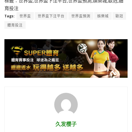
標籤：世界盃,世界盃下注平台,世界盃預測,娛樂城,歐冠,體
育投注
Tags:
世界盃
世界盃下注平台
世界盃預測
娛樂城
歐冠
體育投注
久发樱子