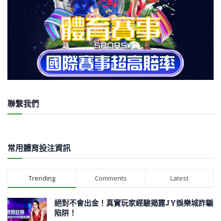
聯繫我們
常用體育投注資訊
Trending
Comments
Latest
絕對不會出金！真實玩家經驗揭露JY娛樂城詐騙
陷阱！