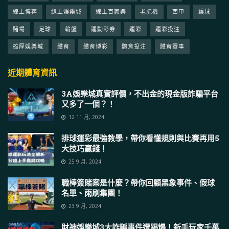
線上博弈
線上娛樂城
線上百家樂
老虎機
西甲
讓球
賭場
足球
輪盤
運動彩券
運彩
運彩投注
雄厚娛樂城
體育
體育博彩
體育投注
體育賽事
近期體育資訊
3A娛樂城真實評價，不出金的現金版詐騙平台
又多了一個？！
12 11 月, 2024
排球運彩最強教學，帶你看懂規則與比賽再用5
大技巧贏錢！
25 9 月, 2024
職棒簽賭案是什麼？帶你回顧黑象事件、假球
名單、雨刷集團！
23 9 月, 2024
財神娛樂城3大詐騙事件遭踢爆！新手玩家千萬