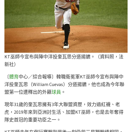
KT巫師今宣布與陣中洋投奎瓦思分道揚鑣。（資料照，法
新社）
〔
體育
中心／綜合報導〕韓職衛冕軍KT巫師今宣布與陣中
洋投奎瓦思（William Cuevas）分道揚鑣，他也成為今年聯
盟第一位遭釋出的外籍
球員
。
現年31歲的奎瓦思擁有3年大聯盟資歷，效力過紅襪、老
虎，2019年來到亞洲討生活、加盟KT巫師，也是去年奪得
隊史首冠的重要功臣之一。