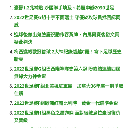
豪擲1.2兆補貼 沙國聯手埃及、希臘申辦2030世足
2022世足賽G組十字軍團瑞士 守優於攻球員找回認同
感
進球後做出鬼臉慶祝動作吞黃牌，內馬爾賽後發文質
疑此判決
梅西進帳歐冠首球 2大神紀錄超越C羅！寫下足球歷史
新頁
2022世足賽G組巴西瞄準隊史第六冠 盼終結連續四屆
無緣大力神金盃
2022世足賽F組北美楓紅軍團 加拿大36年磨一劍爭取
佳績
2022世足賽F組歐洲紅魔比利時 黃金一代瞄準金盃
2022世足賽H組黑色之星迦納 面對宿敵烏拉圭盼復仇
又晉級