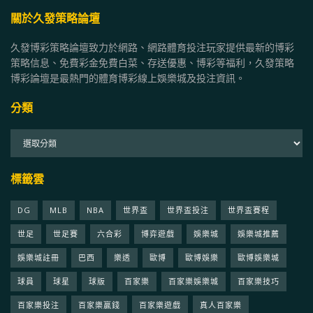
關於久發策略論壇
久發博彩策略論壇致力於網路、網路體育投注玩家提供最新的博彩
策略信息、免費彩金免費白菜、存送優惠、博彩等福利，久發策略
博彩論壇是最熱門的體育博彩線上娛樂城及投注資訊。
分類
分
類
標籤雲
DG
MLB
NBA
世界盃
世界盃投注
世界盃賽程
世足
世足賽
六合彩
博弈遊戲
娛樂城
娛樂城推薦
娛樂城註冊
巴西
樂透
歐博
歐博娛樂
歐博娛樂城
球員
球星
球版
百家樂
百家樂娛樂城
百家樂技巧
百家樂投注
百家樂贏錢
百家樂遊戲
真人百家樂