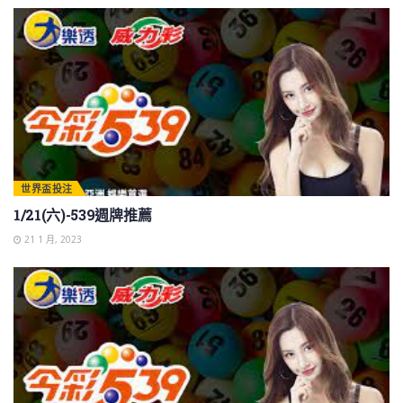
世界盃投注
1/21(六)-539週牌推薦
21 1 月, 2023